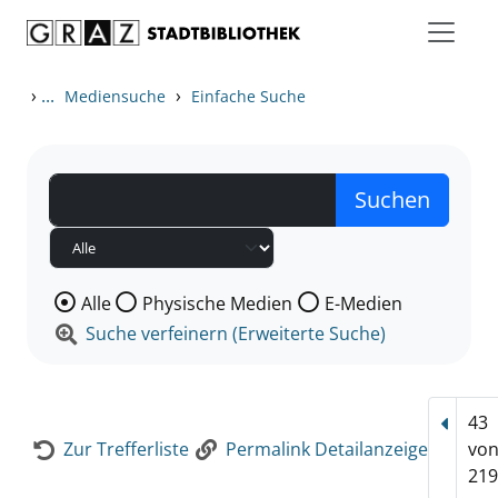
Zum Inhalt springen
Zur Detailanzeige springen
›
...
›
Mediensuche
Einfache Suche
Wählen Sie die Medienart nach der Sie suchen wollen
Alle
Physische Medien
E-Medien
Suche verfeinern (Erweiterte Suche)
43
Vorhe
Zur Trefferliste
Permalink Detailanzeige
vo
219