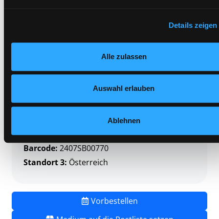
Standort 3:
Österreich
Footer unter „Cookies“ die gesetzte Zustimmung jederzeit
widerrufen und Ihre Einstellungen verändern.
Details zeigen
Nähere Informationen finden Sie in unserer
Datenschutzerklärung
und in unserem
Impressum
.
Zweigstelle:
Süd - Lauzilgasse
Alle zulassen
Signatur:
TV.DG AND
Standort 2:
Ausleihe
Auswahl erlauben
Status:
Verfügbar
Vorbestellungen:
0
Mediengruppe:
DVD
Ablehnen
Frist:
Barcode:
2407SB00770
Standort 3:
Österreich
Vorbestellen