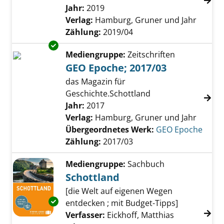
Suche nach diesem Verfasser
Jahr:
2019
Verlag:
Hamburg, Gruner und Jahr
Zählung:
2019/04
Exemplar-Details von GEO Epoche; 2017/03 a
Mediengruppe:
Zeitschriften
GEO Epoche; 2017/03
das Magazin für
Geschichte.Schottland
Suche nach diesem Verfasser
Jahr:
2017
Verlag:
Hamburg, Gruner und Jahr
Übergeordnetes Werk:
GEO Epoche
Zählung:
2017/03
Mediengruppe:
Sachbuch
Schottland
[die Welt auf eigenen Wegen
Exemplar-Details von Schottland anzeigen
entdecken ; mit Budget-Tipps]
Verfasser:
Eickhoff, Matthias
Suche nach d