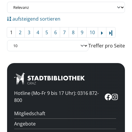
aufsteigend sortieren
1
2
3
4
5
6
7
8
9
10
Letzte Se
Treffer pro Seite
Hotline (Mo-Fr 9 bis 17 Uhr): 0316 872-
800
Mitgliedschaft
Angebote