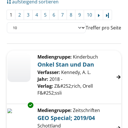
aufsteigend sortieren
1
2
3
4
5
6
7
8
9
10
Letzte Se
Treffer pro Seite
Suchergebnis
Zu den Suchfiltern springen
Mediengruppe:
Kinderbuch
Onkel Stan und Dan
Verfasser:
Kennedy, A. L.
Jahr:
2018 -
Verlag:
Z&#252;rich, Orell
F&#252;ssli
Exemplar-Details von GEO Special; 2019/04 a
Mediengruppe:
Zeitschriften
GEO Special; 2019/04
Schottland