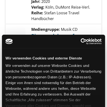
Jahr:
2020
Verlag:
Köln, DuMont Reise-Verl.
Reihe:
Stefan Loose Travel
Handbücher
Mediengruppe:
Musik CD
Pipes and drums from
Scotland / 1st Battalion
Exemplar-Details von Pipes and drums from S
Queen's Own Highlanders
Verfasser:
1st Battalion Queen's
Wir verwenden Cookies und externe Dienste
Own Highlanders
Suche nach diesem Verf
Wir verwenden auf unserer Webseite Cookies und
Jahr:
2012
Verlag:
[o.O.], Arc
ähnliche Technologien von Drittanbietern zur Verarbeitung
von personenbezogenen Daten (z.B.: IP-Adressen).
Mediengruppe:
Sachbuch
Einige von ihnen sind notwendig für den Betrieb der
Mein Schottland, mein
Webseite, während andere uns helfen, diese Webseite
Leben
und Ihre Erfahrung zu verbessern. Bei Auswahl der
Verfasser:
Connery, Sean
;
Grigor,
Exemplar-Details von Mein Schottland, mein
Schaltfläche „Alle zulassen“ stimmen Sie der
Murray
Suche nach diesem Verfasser
Verwendung aller Cookies und Dienste, sowohl von