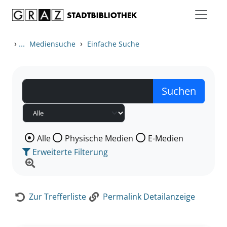
Zum Inhalt springen
Zur Detailanzeige springen
›
...
›
Mediensuche
Einfache Suche
Wählen Sie die Medienart nach der Sie suchen wollen
Alle
Physische Medien
E-Medien
Erweiterte Filterung
Zur Trefferliste
Permalink Detailanzeige