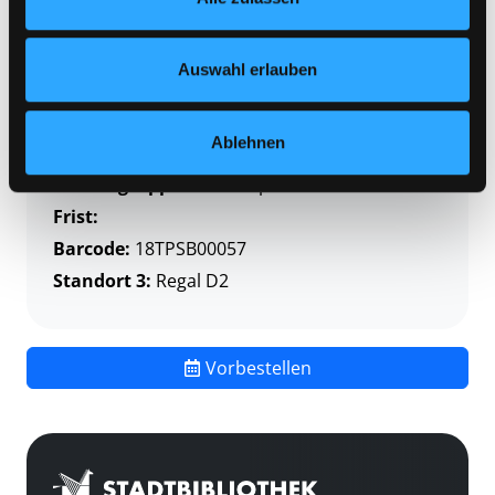
Zweigstelle:
Themenpaket-Service
Nähere Informationen finden Sie in unserer
Datenschutzerklärung
und in unserem
Impressum
.
Signatur:
TP KLA
Auswahl erlauben
Standort 2:
Depot
Status:
Verfügbar
Ablehnen
Vorbestellungen:
0
Mediengruppe:
Themenpaket
Frist:
Barcode:
18TPSB00057
Standort 3:
Regal D2
Vorbestellen