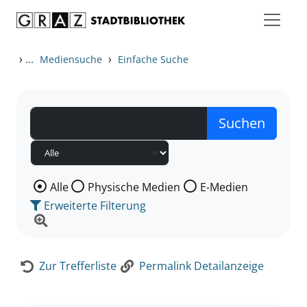
Zum Inhalt springen
Zur Detailanzeige springen
›
...
›
Mediensuche
Einfache Suche
Wählen Sie die Medienart nach der Sie suchen wollen
Alle
Physische Medien
E-Medien
Erweiterte Filterung
Zur Trefferliste
Permalink Detailanzeige