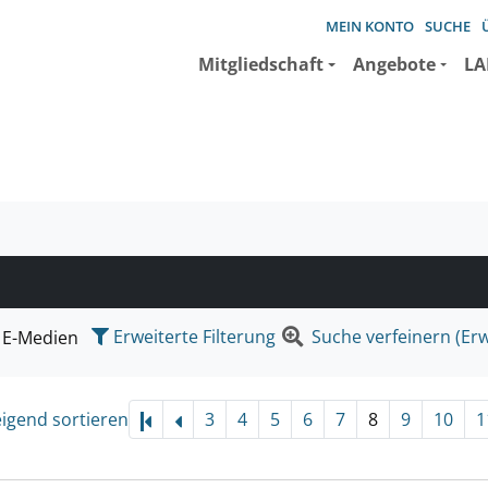
MEIN KONTO
SUCHE
Mitgliedschaft
Angebote
LA
e suchen wollen.
Erweiterte Filterung
Suche verfeinern (Erw
E-Medien
eigend sortieren
3
4
5
6
7
8
9
10
1