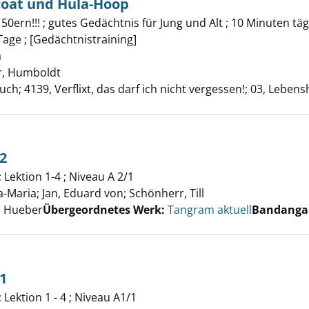
icoat und Hula-Hoop
0ern!!! ; gutes Gedächtnis für Jung und Alt ; 10 Minuten tägli
essel, Petticoat und Hula-Hoop anzeigen
age ; [Gedächtnistraining]
a
Suche nach diesem Verfasser
, Humboldt
 4139, Verflixt, das darf ich nicht vergessen!; 03, Lebensh
 2
ram aktuell 2 anzeigen
Lektion 1-4 ; Niveau A 2/1
a-Maria
;
Jan, Eduard von
;
Schönherr, Till
Suche nach diesem 
, Hueber
Übergeordnetes Werk:
Tangram aktuell
Bandanga
 1
ram akutell 1 anzeigen
Lektion 1 - 4 ; Niveau A1/1