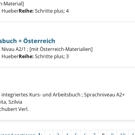
h und Arbeitsbuch anzeigen
h-Material]
er
, Hueber
Reihe:
Schritte plus; 4
sbuch + Österreich
 und Arbeitsbuch + Österreich anzeigen
Nivau A2/1 ; [mit Österreich-Materialien]
er
, Hueber
Reihe:
Schritte plus; 3
ngen anzeigen
 integriertes Kurs- und Arbeitsbuch ; Sprachniveau A2+
ita, Szilvia
Suche nach diesem Verfasser
Schubert Verl.