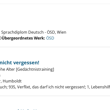
fikat B2 anzeigen
s Sprachdiplom Deutsch - ÖSD, Wien
Suche nach diesem Ver
D
Übergeordnetes Werk:
ÖSD
 nicht vergessen!
he Alter [Gedächtnistraining]
das darf ich nicht vergessen! anzeigen
a
Suche nach diesem Verfasser
, Humboldt
 935, Verflixt, das darf ich nicht vergessen!; 1, Lebenshil