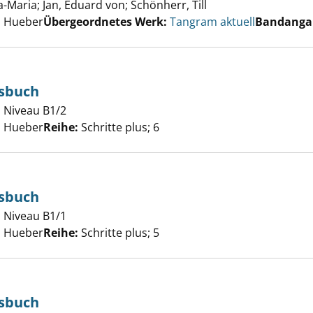
a-Maria
;
Jan, Eduard von
;
Schönherr, Till
Suche nach diesem 
, Hueber
Übergeordnetes Werk:
Tangram aktuell
Bandanga
tsbuch
h und Arbeitsbuch anzeigen
 Niveau B1/2
er
, Hueber
Reihe:
Schritte plus; 6
tsbuch
h und Arbeitsbuch anzeigen
 Niveau B1/1
er
, Hueber
Reihe:
Schritte plus; 5
tsbuch