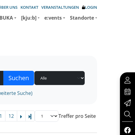
ÜBER UNS
KONTAKT
VERANSTALTUNGEN
LOGIN
BUKA
[kju:b]
e:vents
Standorte
eiterte Suche)
1
12
Treffer pro Seite
Letzte Seite