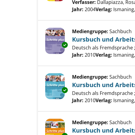
Verfasser:
Dallapiazza, Ros
Jahr:
2004
Verlag:
Ismaning
Mediengruppe:
Sachbuch
Kursbuch und Arbei
Exemplar-Details von Kursbuc
Deutsch als Fremdsprache ;
Suche nach diesem Verfass
Jahr:
2010
Verlag:
Ismaning
Mediengruppe:
Sachbuch
Kursbuch und Arbei
Exemplar-Details von Kursbuc
Deutsch als Fremdsprache ;
Suche nach diesem Verfass
Jahr:
2010
Verlag:
Ismaning
Mediengruppe:
Sachbuch
Kursbuch und Arbei