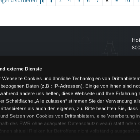
eigend sortieren
3
4
5
6
7
8
9
10
1
Hot
80
N
nd externe Dienste
 Webseite Cookies und ähnliche Technologien von Drittanbieter
und
bezogenen Daten (z.B.: IP-Adressen). Einige von ihnen sind not
j
 während andere uns helfen, diese Webseite und Ihre Erfahrung 
er Schaltfläche „Alle zulassen“ stimmen Sie der Verwendung all
ittanbietern als auch den eigenen, zu. Bitte beachten Sie, dass 
nd Setzen von Cookies von Drittanbietern, eine Verarbeitung i
rhalb des EWR ohne adäquates Datenschutzniveau) stattfinden k
n aktuell Risiken für Betroffene nicht vollständig ausgeschl
en
lche Cookies oder Dienste erfolgt nur, wenn Sie die jeweilige Ein