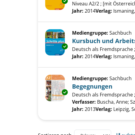
Exemplar-Details von Kursbuc
Niveau A2/2 ; [mit Österreic
Suche nach diesem Verfass
Jahr:
2014
Verlag:
Ismaning
Mediengruppe:
Sachbuch
Kursbuch und Arbeit
Exemplar-Details von Kursbuch
Deutsch als Fremdsprache ; 
Suche nach diesem Verfass
Jahr:
2014
Verlag:
Ismaning
Mediengruppe:
Sachbuch
Begegnungen
Exemplar-Details von Begegnu
Deutsch als Fremdsprache ;
Verfasser:
Buscha, Anne
;
Sz
Jahr:
2013
Verlag:
Leipzig, 
Zu den Suchfiltern springen