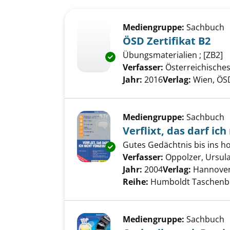
Suchergebnis
Zu den Suchfiltern springen
Mediengruppe:
Sachbuch
ÖSD Zertifikat B2
Übungsmaterialien ; [ZB2]
Exemplar-Details von ÖSD Zerti
Verfasser:
Österreichische
Jahr:
2016
Verlag:
Wien, ÖS
Mediengruppe:
Sachbuch
Verflixt, das darf ich
Gutes Gedächtnis bis ins ho
Exemplar-Details von Verflixt, 
Verfasser:
Oppolzer, Ursul
Jahr:
2004
Verlag:
Hannover
Reihe:
Humboldt Taschenbuch;
Mediengruppe:
Sachbuch