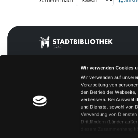
Sortieren nach
aufst
Wir verwenden Cookies u
Mitgliedschaft
Feedback
Wir verwenden auf unserer
Angebote
Kontakt
Verarbeitung von personen
LABUKA
Über uns
den Betrieb der Webseite,
verbessern. Bei Auswahl d
[kju:b]
Jobs
und Dienste, sowohl von Dr
News
Medienwunsch
Verwendung von Diensten u
Drittländern (Länder auße
Veranstaltungen
FAQs
diesem Zusammenhang könne
Standorte
Überweisungsdat
Eine Verarbeitung durch so