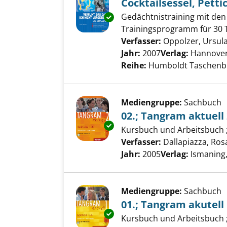
Cocktailsessel, Pett
Gedächtnistraining mit den 5
Exemplar-Details von Cocktails
Trainingsprogramm für 30 T
Verfasser:
Oppolzer, Ursul
Jahr:
2007
Verlag:
Hannover
Reihe:
Humboldt Taschenbuch;
Mediengruppe:
Sachbuch
02.; Tangram aktuell
Exemplar-Details von 02.; Tang
Kursbuch und Arbeitsbuch ; 
Verfasser:
Dallapiazza, Ros
Jahr:
2005
Verlag:
Ismaning
Mediengruppe:
Sachbuch
01.; Tangram akutell
Exemplar-Details von 01.; Tang
Kursbuch und Arbeitsbuch ; 