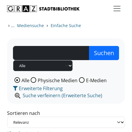
Zum Inhalt springen
Zu den Suchfiltern springen
Zur Trefferliste springen
›
...
›
Mediensuche
Einfache Suche
Wählen Sie die Medienart nach der Sie suchen wollen
Alle
Physische Medien
E-Medien
Erweiterte Filterung
Suche verfeinern (Erweiterte Suche)
Sortieren nach