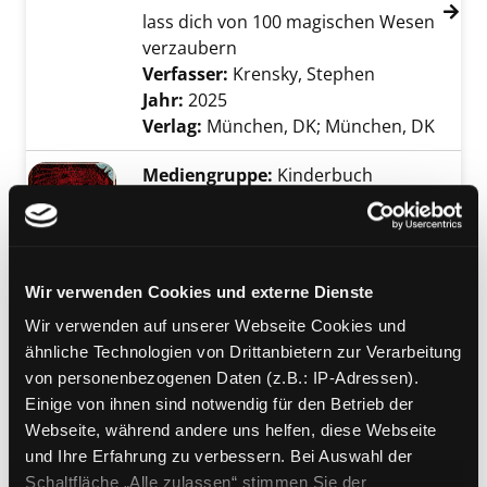
lass dich von 100 magischen Wesen
verzaubern
Verfasser:
Krensky, Stephen
Suche nach d
Jahr:
2025
Verlag:
München, DK; München, DK
Mediengruppe:
Kinderbuch
Expedition in die geheime
Exemplar-Details von Expedition in die gehe
Welt der Drachen
Verfasser:
Drake, Ernest
Suche nach diese
Jahr:
2024
Wir verwenden Cookies und externe Dienste
Verlag:
München, arsEdition
Wir verwenden auf unserer Webseite Cookies und
ähnliche Technologien von Drittanbietern zur Verarbeitung
Mediengruppe:
Kinderbuch
von personenbezogenen Daten (z.B.: IP-Adressen).
Atlas - Welten des Jenseits
Einige von ihnen sind notwendig für den Betrieb der
von Totenreichen, Paradiesen und
Exemplar-Details von Atlas - Welten des Jense
Webseite, während andere uns helfen, diese Webseite
überirdischen Leben
und Ihre Erfahrung zu verbessern. Bei Auswahl der
Verfasser:
Hawkins, Emily
Suche nach die
Schaltfläche „Alle zulassen“ stimmen Sie der