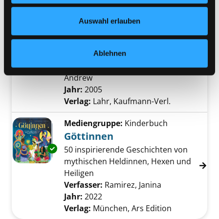
Nähere Informationen finden Sie in unserer
Datenschutzerklärung
und in unserem
Impressum
.
Mediengruppe:
Kinderbuch
Auswahl erlauben
Woran wir glauben
Religionen der Welt von Kindern
Exemplar-Details von Woran wir glauben anz
Ablehnen
erzählt
Verfasser:
Brown, Alan
;
Langley,
Andrew
Suche nach diesem Verfasser
Jahr:
2005
Verlag:
Lahr, Kaufmann-Verl.
Mediengruppe:
Kinderbuch
Göttinnen
Exemplar-Details von Göttinnen anzeigen
50 inspirierende Geschichten von
mythischen Heldinnen, Hexen und
Heiligen
Verfasser:
Ramirez, Janina
Suche nach die
Jahr:
2022
Verlag:
München, Ars Edition