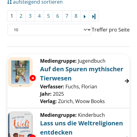
aufsteigend sortieren
1
2
3
4
5
6
7
8
Letzte Seite
Treffer pro Seite
Suchergebnis
Zu den Suchfiltern springen
Mediengruppe:
Jugendbuch
Auf den Spuren mythischer
Tierwesen
Exemplar-Details von Auf den Spuren mythis
Verfasser:
Fuchs, Florian
Suche nach dies
Jahr:
2025
Verlag:
Zürich, Woow Books
Mediengruppe:
Kinderbuch
Lass uns die Weltreligionen
entdecken