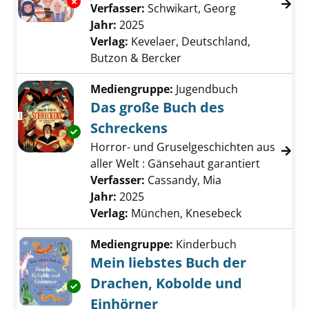
Exemplar-Details von Lass uns die Weltrelig
Verfasser:
Schwikart, Georg
Suche nach d
Jahr:
2025
Verlag:
Kevelaer, Deutschland,
Butzon & Bercker
Mediengruppe:
Jugendbuch
Das große Buch des
Schreckens
Exemplar-Details von Das große Buch des Sc
Horror- und Gruselgeschichten aus
aller Welt : Gänsehaut garantiert
Verfasser:
Cassandy, Mia
Suche nach dies
Jahr:
2025
Verlag:
München, Knesebeck
Mediengruppe:
Kinderbuch
Mein liebstes Buch der
Drachen, Kobolde und
Exemplar-Details von Mein liebstes Buch de
Einhörner