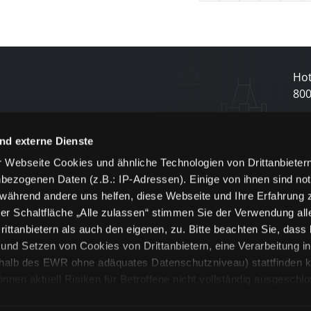
Hot
80
N
nd externe Dienste
 Webseite Cookies und ähnliche Technologien von Drittanbieter
und
bezogenen Daten (z.B.: IP-Adressen). Einige von ihnen sind not
j
 während andere uns helfen, diese Webseite und Ihre Erfahrung 
er Schaltfläche „Alle zulassen“ stimmen Sie der Verwendung all
ittanbietern als auch den eigenen, zu. Bitte beachten Sie, dass 
nd Setzen von Cookies von Drittanbietern, eine Verarbeitung i
rhalb des EWR ohne adäquates Datenschutzniveau) stattfinden k
n aktuell Risiken für Betroffene nicht vollständig ausgeschl
en
lche Cookies oder Dienste erfolgt nur, wenn Sie die jeweilige Ein