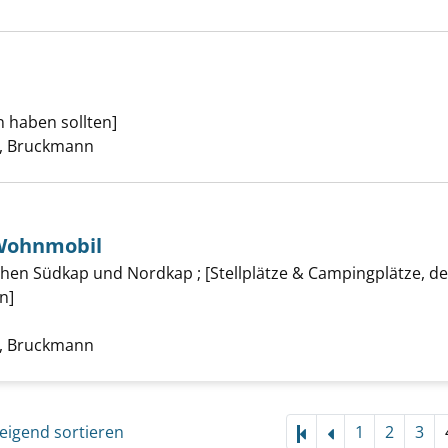
ts Norwegen anzeigen
en haben sollten]
er
, Bruckmann
Wohnmobil
en mit dem Wohnmobil anzeigen
en Südkap und Nordkap ; [Stellplätze & Campingplätze, deta
n]
uche nach diesem Verfasser
, Bruckmann
eigend sortieren
1
2
3