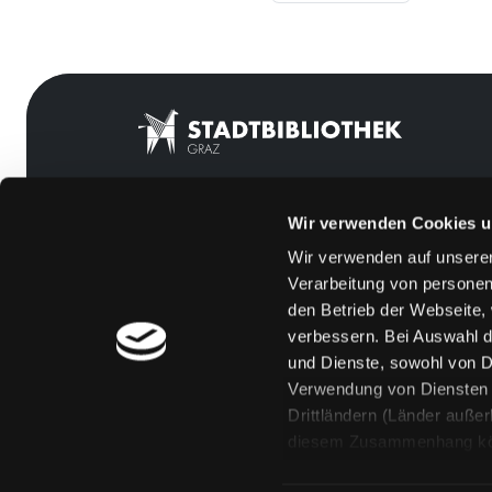
Wir verwenden Cookies u
Mitgliedschaft
Feedback
Wir verwenden auf unserer
Angebote
Kontakt
Verarbeitung von personen
LABUKA
Über uns
den Betrieb der Webseite,
verbessern. Bei Auswahl d
[kju:b]
Jobs
und Dienste, sowohl von Dr
News
Medienwunsch
Verwendung von Diensten u
Drittländern (Länder auße
Veranstaltungen
FAQs
diesem Zusammenhang könne
Standorte
Überweisungsdat
Eine Verarbeitung durch so