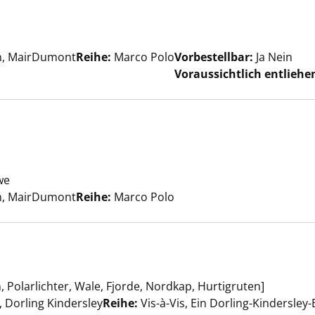
er
rn, MairDumont
Reihe:
Marco Polo
Vorbestellbar:
Ja
Nein
Voraussichtlich entliehen
n anzeigen
we
Suche nach diesem Verfasser
rn, MairDumont
Reihe:
Marco Polo
, Polarlichter, Wale, Fjorde, Nordkap, Hurtigruten]
n anzeigen
er
 Dorling Kindersley
Reihe:
Vis-à-Vis, Ein Dorling-Kindersley