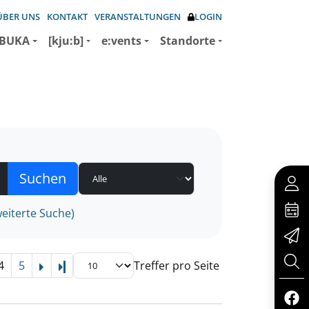
ÜBER UNS
KONTAKT
VERANSTALTUNGEN
LOGIN
BUKA
[kju:b]
e:vents
Standorte
eiterte Suche)
4
5
Treffer pro Seite
Letzte Seite