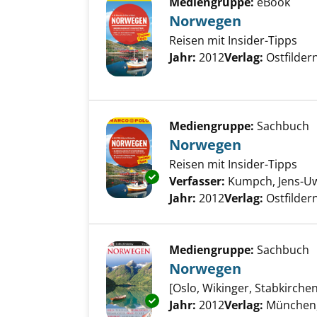
Mediengruppe:
eBook
Norwegen
Reisen mit Insider-Tipps
Suche nach diesem Verfass
Jahr:
2012
Verlag:
Ostfilde
Mediengruppe:
Sachbuch
Norwegen
Reisen mit Insider-Tipps
Exemplar-Details von Norwege
Verfasser:
Kumpch, Jens-U
Jahr:
2012
Verlag:
Ostfilde
Mediengruppe:
Sachbuch
Norwegen
[Oslo, Wikinger, Stabkirchen
Exemplar-Details von Norwege
Suche nach diesem Verfass
Jahr:
2012
Verlag:
München,