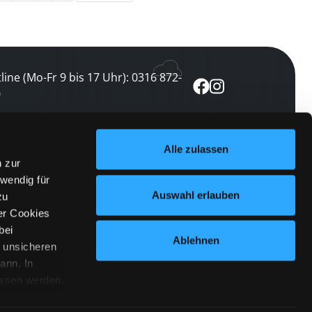
line (Mo-Fr 9 bis 17 Uhr): 0316 872-
0
ewsletter abonnieren
Alle zulassen
n zur
 keine Veranstaltung verpassen
wendig für
etzt abonnieren
Auswahl erlauben
zu
er Cookies
bei
Ablehnen
n unsicheren
ann. In
ossen werden.
Cookies
|
Impressum
|
Datenschutz
willigung
anmelden