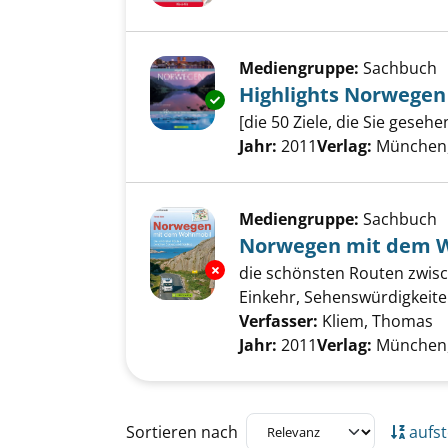
Mediengruppe:
Sachbuch
Highlights Norwegen
Exemplar-Details von Highligh
[die 50 Ziele, die Sie geseh
Suche nach diesem Verfass
Jahr:
2011
Verlag:
München
Mediengruppe:
Sachbuch
Norwegen mit dem 
Exemplar-Details von Norweg
die schönsten Routen zwisch
Einkehr, Sehenswürdigkeite
Verfasser:
Kliem, Thomas
S
Jahr:
2011
Verlag:
München
Zu den Suchfiltern springen
Sortieren nach
aufst