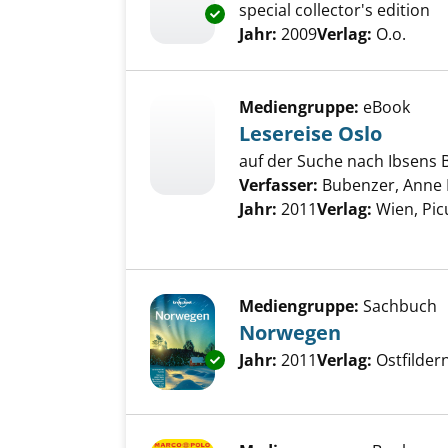
special collector's edition
Exemplar-Details von Norwege
Suche nach diesem Verfass
Jahr:
2009
Verlag:
O.o.
Mediengruppe:
eBook
Lesereise Oslo
auf der Suche nach Ibsens
Verfasser:
Bubenzer, Anne
Jahr:
2011
Verlag:
Wien, Pic
Mediengruppe:
Sachbuch
Norwegen
Exemplar-Details von Norwege
Suche nach diesem Verfass
Jahr:
2011
Verlag:
Ostfilde