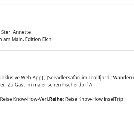
;
Ster, Annette
Suche nach diesem Verfasser
anzeigen
 am Main, Edition Elch
: inklusive Web-App] ; [Seeadlersafari im Trollfjord ; Wand
anzeigen
rei ; Zu Gast im malerischen Fischerdorf A]
Suche nach diesem Verfasser
, Reise Know-How-Verl.
Reihe:
Reise Know-How InselTrip