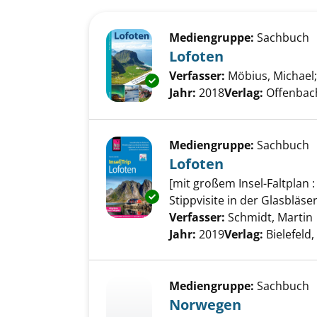
Suchergebnis
Zu den Suchfiltern springen
Mediengruppe:
Sachbuch
Lofoten
Verfasser:
Möbius, Michael
Exemplar-Details von Lofoten 
Jahr:
2018
Verlag:
Offenbach
Mediengruppe:
Sachbuch
Lofoten
[mit großem Insel-Faltplan 
Exemplar-Details von Lofoten 
Stippvisite in der Glasbläse
Verfasser:
Schmidt, Martin
Jahr:
2019
Verlag:
Bielefeld
Mediengruppe:
Sachbuch
Norwegen