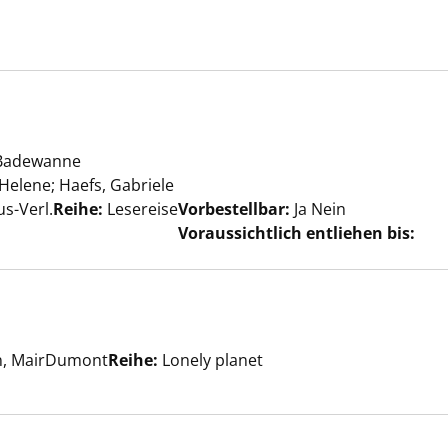
n anzeigen
er
 Badewanne
 Helene
;
Haefs, Gabriele
Suche nach diesem Verfasser
us-Verl.
Reihe:
Lesereise
Vorbestellbar:
Ja
Nein
Voraussichtlich entliehen bis:
n anzeigen
er
rn, MairDumont
Reihe:
Lonely planet