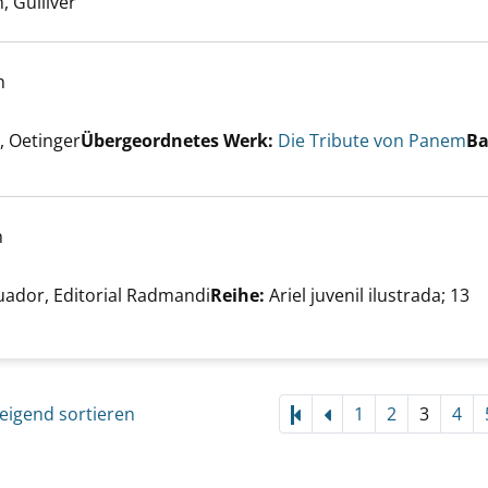
 Gulliver
h
iche Spiele anzeigen
er
 Oetinger
Übergeordnetes Werk:
Die Tribute von Panem
Ba
h
er
uador, Editorial Radmandi
Reihe:
Ariel juvenil ilustrada; 13
o de Tormes anzeigen
eigend sortieren
1
2
3
4