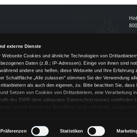
Hot
80
N
nd externe Dienste
 Webseite Cookies und ähnliche Technologien von Drittanbieter
und
bezogenen Daten (z.B.: IP-Adressen). Einige von ihnen sind not
j
 während andere uns helfen, diese Webseite und Ihre Erfahrung 
er Schaltfläche „Alle zulassen“ stimmen Sie der Verwendung all
ittanbietern als auch den eigenen, zu. Bitte beachten Sie, dass 
nd Setzen von Cookies von Drittanbietern, eine Verarbeitung i
rhalb des EWR ohne adäquates Datenschutzniveau) stattfinden k
n aktuell Risiken für Betroffene nicht vollständig ausgeschl
en
lche Cookies oder Dienste erfolgt nur, wenn Sie die jeweilige Ein
n“) oder auf die Schaltfläche „Alle zulassen“ klicken. Unter dem
ie Erklärungen zu den verschiedenen Kategorien von Cookies und
Präferenzen
Statistiken
Marketin
ändlich können Sie über unsere „Cookie-Einstellungen“ unter dem