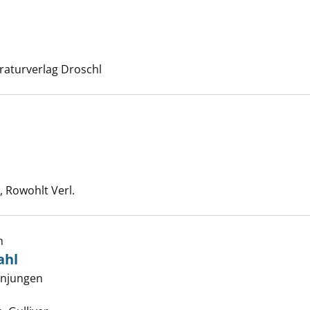
nzeigen
Suche nach diesem Verfasser
eraturverlag Droschl
e Brot anzeigen
che nach diesem Verfasser
 Rowohlt Verl.
h
ahl
enjungen
lmen aus Stahl anzeigen
che nach diesem Verfasser