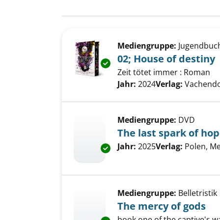
Suchergebnis
Zu den Suchfiltern springen
Mediengruppe:
Jugendbuc
02; House of destiny
Exemplar-Details von 02; House
Zeit tötet immer : Roman
Suche nach diesem Verfass
Jahr:
2024
Verlag:
Vachendo
Mediengruppe:
DVD
The last spark of ho
Suche nach diesem Verfass
Jahr:
2025
Verlag:
Polen, M
Exemplar-Details von The last 
Mediengruppe:
Belletristik
The mercy of gods
book one of the captive's w