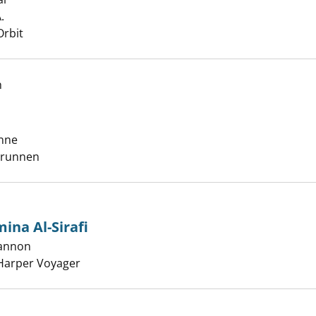
y of gods anzeigen
.
Suche nach diesem Verfasser
Orbit
h
, Rut?! anzeigen
nne
Suche nach diesem Verfasser
Brunnen
ina Al-Sirafi
hannon
Suche nach diesem Verfasser
tures of Amina Al-Sirafi anzeigen
Harper Voyager