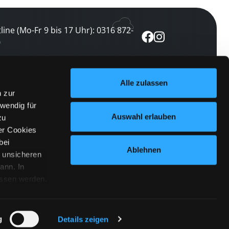
line (Mo-Fr 9 bis 17 Uhr): 0316 872-
0
ewsletter abonnieren
Alle zulassen
n zur
 keine Veranstaltung verpassen
wendig für
etzt abonnieren
Auswahl erlauben
zu
er Cookies
bei
Ablehnen
n unsicheren
ann. In
ossen werden.
Cookies
|
Impressum
|
Datenschutz
willigung
anmelden
 Punkt
 ähnlichen
g
Details zeigen
 Button links