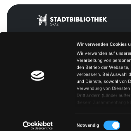
Wir verwenden Cookies u
Mitgliedschaft
Feedback
Wir verwenden auf unserer
Angebote
Kontakt
Verarbeitung von personen
LABUKA
Über uns
den Betrieb der Webseite,
verbessern. Bei Auswahl d
[kju:b]
Jobs
und Dienste, sowohl von Dr
News
Medienwunsch
Verwendung von Diensten u
Drittländern (Länder auße
Veranstaltungen
FAQs
diesem Zusammenhang könne
Standorte
Überweisungsdat
Eine Verarbeitung durch so
erteilen („Auswahl erlaube
Einwilligungsauswahl
„Details zeigen“ finden S
Notwendig
Technologien. Selbstverst