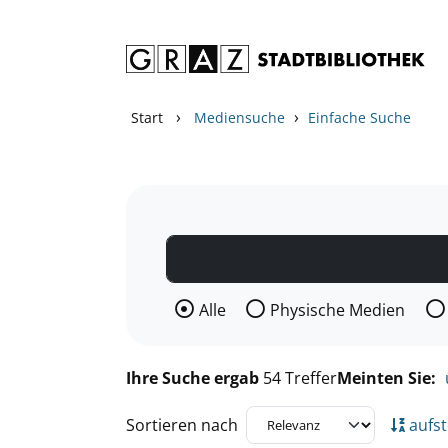
Zum Inhalt springen
Zu den Suchfiltern springen
Zur Trefferliste springen
›
›
Start
Mediensuche
Einfache Suche
Wählen Sie die Medienart nach der Si
Alle
Physische Medien
Ihre Suche ergab
54 Treffer
Meinten Sie:
Sortieren nach
aufst