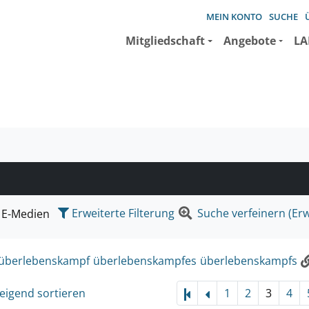
MEIN KONTO
SUCHE
Mitgliedschaft
Angebote
LA
e suchen wollen.
Erweiterte Filterung
Suche verfeinern (Erw
E-Medien
überlebenskampf
überlebenskampfes
überlebenskampfs
eigend sortieren
1
2
3
4