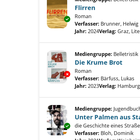
Flirren
Roman
Exemplar-Details von Flirren a
Verfasser:
Brunner, Helwig
Jahr:
2024
Verlag:
Graz, Lit
Mediengruppe:
Belletristik
Die Krume Brot
Roman
Exemplar-Details von Die Krum
Verfasser:
Bärfuss, Lukas
Su
Jahr:
2023
Verlag:
Hamburg,
Mediengruppe:
Jugendbuc
Unter Palmen aus St
die Geschichte eines Straß
Exemplar-Details von Unter Pa
Verfasser:
Bloh, Dominik
Su