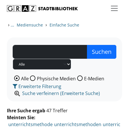
Zum Inhalt springen
Zu den Suchfiltern springen
Zur Trefferliste springen
›
...
›
Mediensuche
Einfache Suche
Wählen Sie die Medienart nach der Sie suchen wollen
Alle
Physische Medien
E-Medien
Erweiterte Filterung
Suche verfeinern (Erweiterte Suche)
Ihre Suche ergab
47 Treffer
Meinten Sie:
unterrichtsmethode
unterrichtsmethoden
unterric