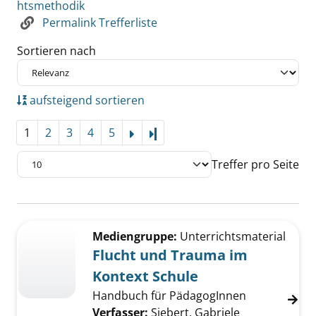
htsmethodik
Permalink Trefferliste
Sortieren nach
aufsteigend sortieren
1
2
3
4
5
Letzte Seite
Treffer pro Seite
Suchergebnis
Zu den Suchfiltern springen
Mediengruppe:
Unterrichtsmaterial
Flucht und Trauma im
Kontext Schule
Handbuch für PädagogInnen
Verfasser:
Siebert, Gabriele