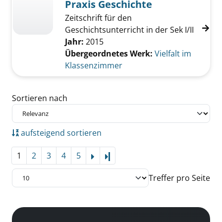
Praxis Geschichte
Zeitschrift für den
Geschichtsunterricht in der Sek I/II
Jahr:
2015
Übergeordnetes Werk:
Vielfalt im
Klassenzimmer
Zu den Suchfiltern springen
Sortieren nach
aufsteigend sortieren
1
2
3
4
5
Letzte Seite
Treffer pro Seite