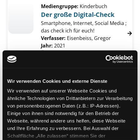
Mediengruppe:
Kinderbuch
Der große Digital-Check
Smartphone, Internet, Social Media ;
das check ich für euch!
Verfasser:
Eisenbeiss, Gregor
Jahr:
2021
Übergeordnetes Werk:
Digitale
Grundbildung
Mediengruppe:
Kinderbuch
Wir verwenden Cookies und externe Dienste
Der große Digital-Check
Smartphone, Internet, Social Media ;
Wir verwenden auf unserer Webseite Cookies und
das check ich für euch!
ähnliche Technologien von Drittanbietern zur Verarbeitung
Verfasser:
Eisenbeiss, Gregor
von personenbezogenen Daten (z.B.: IP-Adressen).
Jahr:
2021
Einige von ihnen sind notwendig für den Betrieb der
Übergeordnetes Werk:
Neue
Webseite, während andere uns helfen, diese Webseite
Medien
und Ihre Erfahrung zu verbessern. Bei Auswahl der
Schaltfläche „Alle zulassen“ stimmen Sie der