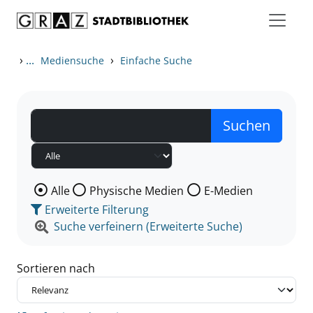
Zum Inhalt springen
Zu den Suchfiltern springen
Zur Trefferliste springen
›
...
›
Mediensuche
Einfache Suche
Wählen Sie die Medienart nach der Sie suchen wollen
Alle
Physische Medien
E-Medien
Erweiterte Filterung
Suche verfeinern (Erweiterte Suche)
Sortieren nach