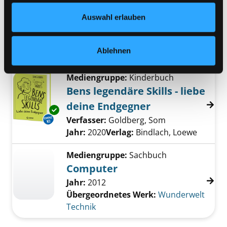
Beyond the Infinite Two
Datenschutzerklärung
und in unserem
Impressum
.
Minutes
Exemplar-Details von Beyond the Infinite Tw
Auswahl erlauben
Verfasser:
Yamaguchi, Junta [Regie]
Suche
Jahr:
2020
Ablehnen
Verlag:
[o.O.], Busch Media
Mediengruppe:
Kinderbuch
Bens legendäre Skills - liebe
deine Endgegner
Exemplar-Details von Bens legendäre Skills -
Verfasser:
Goldberg, Som
Suche nach die
Jahr:
2020
Verlag:
Bindlach, Loewe
Mediengruppe:
Sachbuch
Computer
Jahr:
2012
Übergeordnetes Werk:
Wunderwelt
Technik