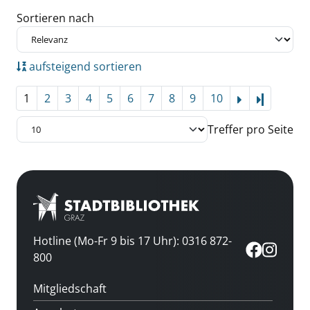
Zu den Suchfiltern springen
Sortieren nach
aufsteigend sortieren
1
2
3
4
5
6
7
8
9
10
Letzte Se
Treffer pro Seite
Hotline (Mo-Fr 9 bis 17 Uhr): 0316 872-
800
Mitgliedschaft