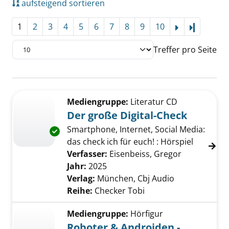
aufsteigend sortieren
1
2
3
4
5
6
7
8
9
10
Letzte Se
Treffer pro Seite
Suchergebnis
Zu den Suchfiltern springen
Mediengruppe:
Literatur CD
Der große Digital-Check
Smartphone, Internet, Social Media:
Exemplar-Details von Der große Digital-Chec
das check ich für euch! : Hörspiel
Verfasser:
Eisenbeiss, Gregor
Suche nach 
Jahr:
2025
Verlag:
München, Cbj Audio
Reihe:
Checker Tobi
Mediengruppe:
Hörfigur
Roboter & Androiden -