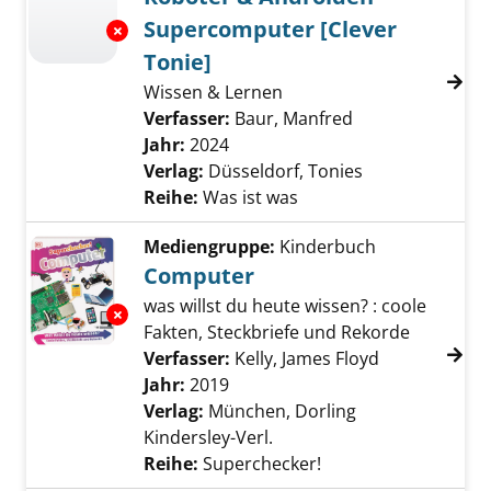
Supercomputer [Clever
Exemplar-Details von Roboter & Androiden -
Tonie]
Wissen & Lernen
Verfasser:
Baur, Manfred
Suche nach dies
Jahr:
2024
Verlag:
Düsseldorf, Tonies
Reihe:
Was ist was
Mediengruppe:
Kinderbuch
Computer
was willst du heute wissen? : coole
Exemplar-Details von Computer anzeigen
Fakten, Steckbriefe und Rekorde
Verfasser:
Kelly, James Floyd
Suche nach d
Jahr:
2019
Verlag:
München, Dorling
Kindersley-Verl.
Reihe:
Superchecker!