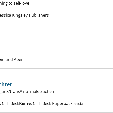
hing to self-love
 are trans enough anzeigen
 nach diesem Verfasser
essica Kingsley Publishers
ays Kind anzeigen
Suche nach diesem Verfasser
ein und Aber
chter
 ganz/trans* normale Sachen
ren Geschlechter anzeigen
che nach diesem Verfasser
 C.H. Beck
Reihe:
C. H. Beck Paperback; 6533