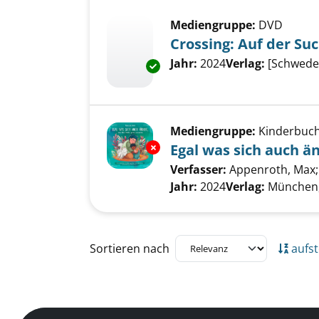
Mediengruppe:
DVD
Crossing: Auf der Su
Suche nach diesem Verfass
Jahr:
2024
Verlag:
[Schwede
Exemplar-Details von Crossing
Mediengruppe:
Kinderbuc
Exemplar-Details von Egal was 
Egal was sich auch ä
Verfasser:
Appenroth, Max
Jahr:
2024
Verlag:
München,
Zu den Suchfiltern springen
Sortieren nach
aufst