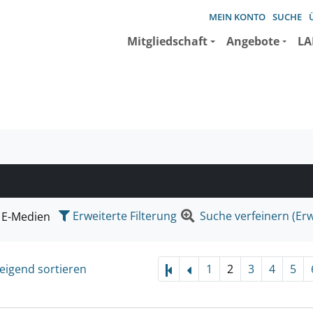
MEIN KONTO
SUCHE
Mitgliedschaft
Angebote
LA
e suchen wollen.
Erweiterte Filterung
Suche verfeinern (Erw
E-Medien
eigend sortieren
1
2
3
4
5