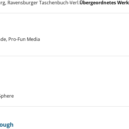
er
rg, Ravensburger Taschenbuch-Verl.
Übergeordnetes Werk
er
nde, Pro-Fun Media
Agnes (OmU) anzeigen
ll anzeigen
Suche nach diesem Verfasser
Sphere
nough