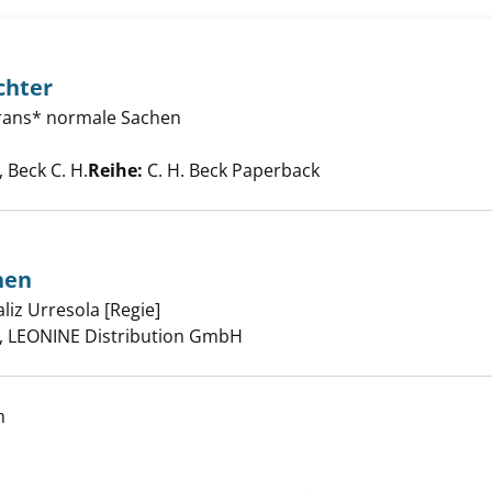
chter
 trans* normale Sachen
ren Geschlechter anzeigen
che nach diesem Verfasser
Beck C. H.
Reihe:
C. H. Beck Paperback
nen
liz Urresola [Regie]
Suche nach diesem Verfasser
rten von Bienen anzeigen
 LEONINE Distribution GmbH
h
ew season anzeigen