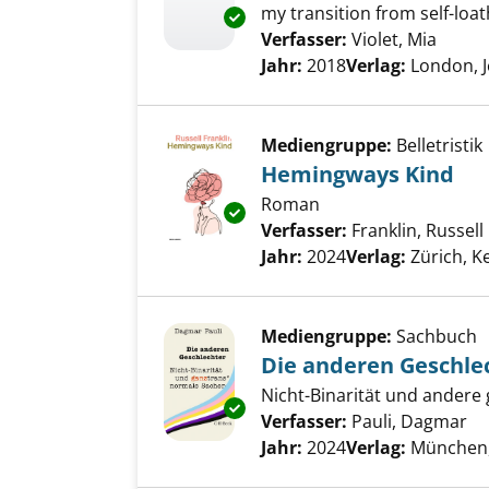
my transition from self-loat
Exemplar-Details von Yes, you
Verfasser:
Violet, Mia
Suche
Jahr:
2018
Verlag:
London, J
Mediengruppe:
Belletristik
Hemingways Kind
Roman
Exemplar-Details von Hemingw
Verfasser:
Franklin, Russell
Jahr:
2024
Verlag:
Zürich, K
Mediengruppe:
Sachbuch
Die anderen Geschle
Nicht-Binarität und andere
Exemplar-Details von Die ande
Verfasser:
Pauli, Dagmar
Su
Jahr:
2024
Verlag:
München,