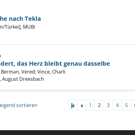
che nach Tekla
er
n/Türkei], MUBI
: Auf der Suche nach Tekla anzeigen
h
sich auch ändert, das Herz bleibt genau dasselbe anzeigen
ndert, das Herz bleibt genau dasselbe
;
Berman, Vered
;
Vince, Charli
Suche nach diesem Verfasser
 August Dreesbach
eigend sortieren
1
2
3
4
5