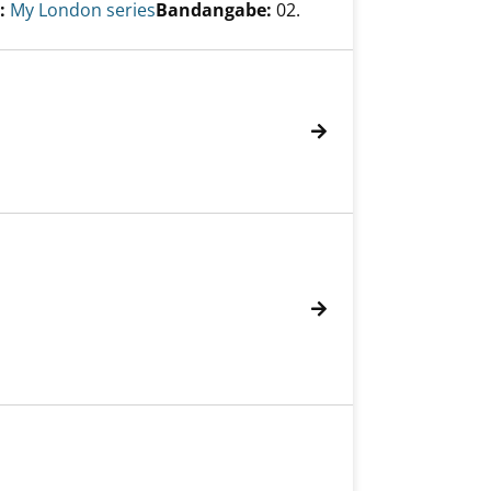
:
My London series
Bandangabe:
02.