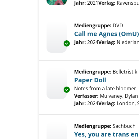
Suche nach diesem Verfass
Jahr:
2021
Verlag:
Ravensbu
Mediengruppe:
DVD
Call me Agnes (OmU)
Suche nach diesem Verfass
Jahr:
2024
Verlag:
Niederla
Exemplar-Details von Call me 
Mediengruppe:
Belletristik
Paper Doll
Notes from a late bloomer
Exemplar-Details von Paper Do
Verfasser:
Mulvaney, Dylan
Jahr:
2024
Verlag:
London, 
Mediengruppe:
Sachbuch
Yes, you are trans e