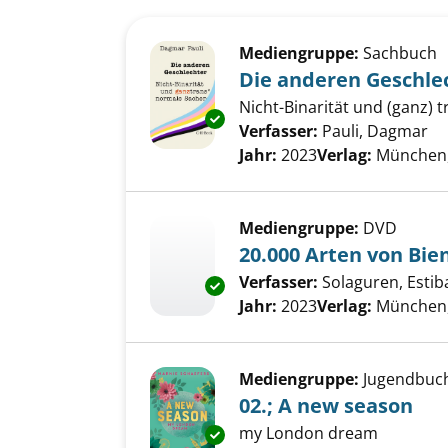
Suchergebnis
Zu den Suchfiltern springen
Mediengruppe:
Sachbuch
Die anderen Geschle
Nicht-Binarität und (ganz)
Exemplar-Details von Die ande
Verfasser:
Pauli, Dagmar
Su
Jahr:
2023
Verlag:
München, 
Mediengruppe:
DVD
20.000 Arten von Bie
Verfasser:
Solaguren, Estiba
Exemplar-Details von 20.000 A
Jahr:
2023
Verlag:
München,
Mediengruppe:
Jugendbuc
02.; A new season
my London dream
Exemplar-Details von 02.; A n