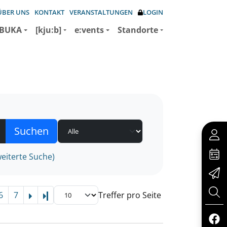
ÜBER UNS
KONTAKT
VERANSTALTUNGEN
LOGIN
BUKA
[kju:b]
e:vents
Standorte
eiterte Suche)
6
7
Treffer pro Seite
Letzte Seite