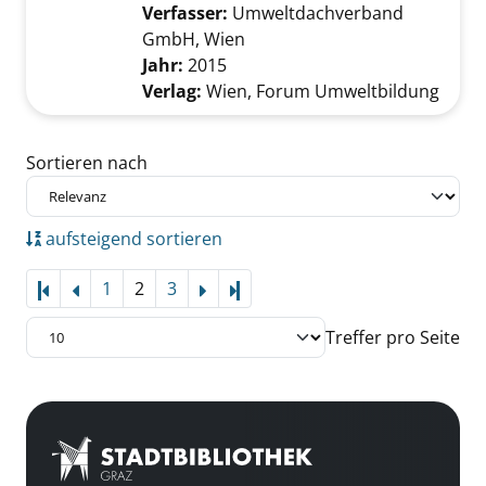
Verfasser:
Umweltdachverband
GmbH, Wien
Suche nach diesem Verfasser
Jahr:
2015
Verlag:
Wien, Forum Umweltbildung
Zu den Suchfiltern springen
Sortieren nach
aufsteigend sortieren
1
2
3
Letzte Seite
Treffer pro Seite