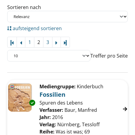
Sortieren nach
aufsteigend sortieren
1
2
3
Letzte Seite
Treffer pro Seite
Suchergebnis
Zu den Suchfiltern springen
Mediengruppe:
Kinderbuch
Fossilien
Spuren des Lebens
Exemplar-Details von Fossilien anzeigen
Verfasser:
Baur, Manfred
Suche nach dies
Jahr:
2016
Verlag:
Nürnberg, Tessloff
Reihe:
Was ist was; 69