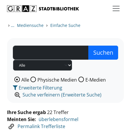
Zum Inhalt springen
Zu den Suchfiltern springen
Zur Trefferliste springen
›
...
›
Mediensuche
Einfache Suche
Wählen Sie die Medienart nach der Sie suchen wollen
Alle
Physische Medien
E-Medien
Erweiterte Filterung
Suche verfeinern (Erweiterte Suche)
Ihre Suche ergab
22 Treffer
Meinten Sie:
überlebensformel
Permalink Trefferliste