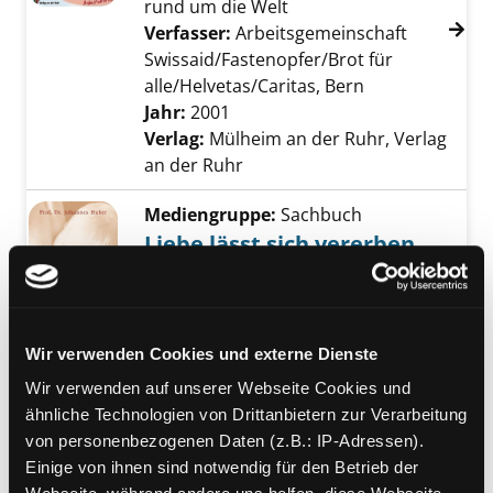
rund um die Welt
Verfasser:
Arbeitsgemeinschaft
Swissaid/Fastenopfer/Brot für
alle/Helvetas/Caritas, Bern
Suche nach die
Jahr:
2001
Verlag:
Mülheim an der Ruhr, Verlag
an der Ruhr
Mediengruppe:
Sachbuch
Liebe lässt sich vererben
wie wir durch unseren
Exemplar-Details von Liebe lässt sich vererb
Lebenswandel die Gene
beeinflussen können
Verfasser:
Huber, Johannes
Suche nach di
Wir verwenden Cookies und externe Dienste
Jahr:
2010
Wir verwenden auf unserer Webseite Cookies und
Verlag:
München, Sandmann
ähnliche Technologien von Drittanbietern zur Verarbeitung
Exemplar-Details von Wölfe anzeigen
von personenbezogenen Daten (z.B.: IP-Adressen).
Mediengruppe:
Sachbuch
Einige von ihnen sind notwendig für den Betrieb der
Wölfe