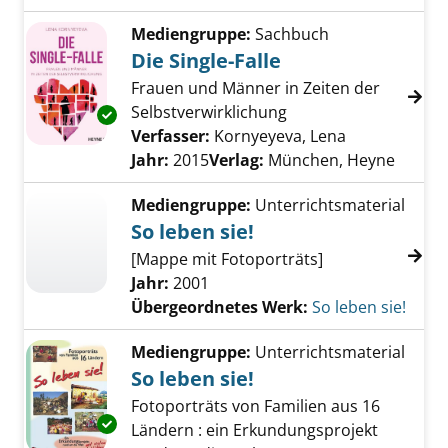
Mediengruppe:
Sachbuch
Die Single-Falle
Frauen und Männer in Zeiten der
Selbstverwirklichung
Exemplar-Details von Die Single-Falle anzeige
Verfasser:
Kornyeyeva, Lena
Suche nach d
Jahr:
2015
Verlag:
München, Heyne
Mediengruppe:
Unterrichtsmaterial
So leben sie!
[Mappe mit Fotoporträts]
Jahr:
2001
Übergeordnetes Werk:
So leben sie!
Mediengruppe:
Unterrichtsmaterial
So leben sie!
Fotoporträts von Familien aus 16
Exemplar-Details von So leben sie! anzeigen
Ländern : ein Erkundungsprojekt