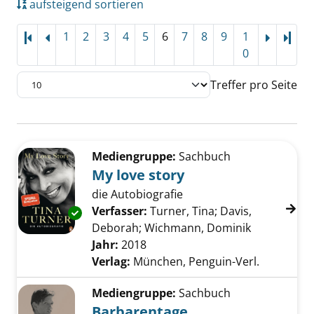
aufsteigend sortieren
1
2
3
4
5
6
7
8
9
1
Letz
0
Treffer pro Seite
Suchergebnis
Zu den Suchfiltern springen
Mediengruppe:
Sachbuch
My love story
die Autobiografie
Verfasser:
Turner, Tina
;
Davis,
Exemplar-Details von My love story anzeigen
Deborah
;
Wichmann, Dominik
Suche nach
Jahr:
2018
Verlag:
München, Penguin-Verl.
Mediengruppe:
Sachbuch
Barbarentage