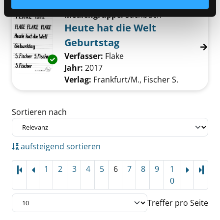
Mediengruppe:
Sachbuch
Heute hat die Welt
Geburtstag
Verfasser:
Flake
Suche nach diesem Verfa
Exemplar-Details von Heute hat die Welt Geb
Jahr:
2017
Verlag:
Frankfurt/M., Fischer S.
Zu den Suchfiltern springen
Sortieren nach
aufsteigend sortieren
1
2
3
4
5
6
7
8
9
1
Letz
0
Treffer pro Seite