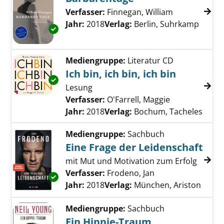
Verfasser:
Finnegan, William
Suche nach d
Jahr:
2018
Verlag:
Berlin, Suhrkamp
Exemplar-Details von Barbarentage anzeigen
Mediengruppe:
Literatur CD
Ich bin, ich bin, ich bin
Exemplar-Details von Ich bin, ich bin, ich bin
Lesung
Verfasser:
O'Farrell, Maggie
Suche nach di
Jahr:
2018
Verlag:
Bochum, Tacheles
Mediengruppe:
Sachbuch
Eine Frage der Leidenschaft
mit Mut und Motivation zum Erfolg
Verfasser:
Frodeno, Jan
Suche nach diese
Exemplar-Details von Eine Frage der Leidens
Jahr:
2018
Verlag:
München, Ariston
Mediengruppe:
Sachbuch
Ein Hippie-Traum