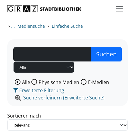
Zum Inhalt springen
Zu den Suchfiltern springen
Zur Trefferliste springen
›
...
›
Mediensuche
Einfache Suche
Wählen Sie die Medienart nach der Sie suchen wollen
Alle
Physische Medien
E-Medien
Erweiterte Filterung
Suche verfeinern (Erweiterte Suche)
Sortieren nach