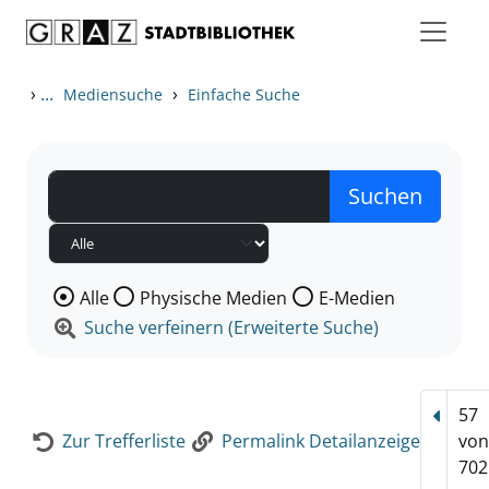
Zum Inhalt springen
Zur Detailanzeige springen
›
...
›
Mediensuche
Einfache Suche
Wählen Sie die Medienart nach der Sie suchen wollen
Alle
Physische Medien
E-Medien
Suche verfeinern (Erweiterte Suche)
57
Vorhe
Zur Trefferliste
Permalink Detailanzeige
vo
702