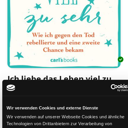
Ich liebe das Leben viel zu
sehr
wie ich gegen den Tod rebellierte und eine zweite
Chance bekam
Wir verwenden Cookies und externe Dienste
Mediengruppe:
Sachbuch
Wir verwenden auf unserer Webseite Cookies und ähnliche
Verfasser:
Suche nach diesem Verfasser
Malzieu, Mathias
Technologien von Drittanbietern zur Verarbeitung von