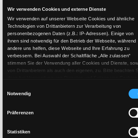
Exemplare
Wir verwenden Cookies und externe Dienste
Zweigstelle:
Nord - Geidorf
Wir verwenden auf unserer Webseite Cookies und ähnliche
Signatur:
JE BIN
Technologien von Drittanbietern zur Verarbeitung von
personenbezogenen Daten (z.B.: IP-Adressen). Einige von
Standort 2:
Ausleihe
ihnen sind notwendig für den Betrieb der Webseite, während
Status:
Verfügbar
andere uns helfen, diese Webseite und Ihre Erfahrung zu
Vorbestellungen:
0
verbessern. Bei Auswahl der Schaltfläche „Alle zulassen“
Mediengruppe:
Kinderbuch
stimmen Sie der Verwendung aller Cookies und Dienste, sow
Frist:
von Drittanbietern als auch den eigenen, zu. Bitte beachten S
dass bei Verwendung von Diensten und Setzen von Cookies
Barcode:
2108SB03108
von Drittanbietern, eine Verarbeitung in unsicheren Drittlände
Einwilligungsauswahl
Standort 3:
(Länder außerhalb des EWR ohne adäquates
Notwendig
Datenschutzniveau) stattfinden kann. In diesem Zusammen
können aktuell Risiken für Betroffene nicht vollständig
Präferenzen
ausgeschlossen werden. Eine Verarbeitung durch solche
Zweigstelle:
Ost - Schillerstraße
Cookies oder Dienste erfolgt nur, wenn Sie die jeweilige
Signatur:
JE BIN
Einwilligung erteilen („Auswahl erlauben“) oder auf die
Statistiken
Standort 2:
Ausleihe
Schaltfläche „Alle zulassen“ klicken. Unter dem Punkt „Detai