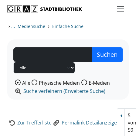
Zum Inhalt springen
Zur Detailanzeige springen
›
...
›
Mediensuche
Einfache Suche
Wählen Sie die Medienart nach der Sie suchen wollen
Alle
Physische Medien
E-Medien
Suche verfeinern (Erweiterte Suche)
5
Vorhe
Zur Trefferliste
Permalink Detailanzeige
vo
59