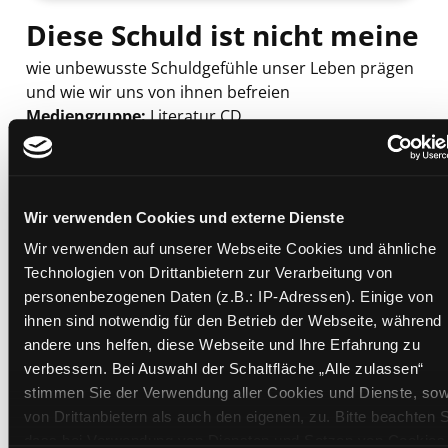
Diese Schuld ist nicht meine
wie unbewusste Schuldgefühle unser Leben prägen
und wie wir uns von ihnen befreien
Mediengruppe:
Literatur CD
Verfasser:
Suche nach diesem Verfasser
Kohler, Ulrich (Verfasser)
Beschreibung ein-/ausblenden
Wir verwenden Cookies und externe Dienste
Mehr Informationen ein-/ausblenden
Wir verwenden auf unserer Webseite Cookies und ähnliche
Technologien von Drittanbietern zur Verarbeitung von
personenbezogenen Daten (z.B.: IP-Adressen). Einige von
Exemplare
ihnen sind notwendig für den Betrieb der Webseite, während
andere uns helfen, diese Webseite und Ihre Erfahrung zu
Zweigstelle:
Süd - Lauzilgasse
verbessern. Bei Auswahl der Schaltfläche „Alle zulassen“
Signatur:
TD.PP.Y KOH
stimmen Sie der Verwendung aller Cookies und Dienste, sow
von Drittanbietern als auch den eigenen, zu. Bitte beachten S
Standort 2:
Ausleihe
dass bei Verwendung von Diensten und Setzen von Cookies