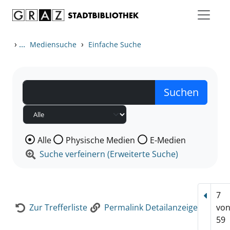
Zum Inhalt springen
Zur Detailanzeige springen
›
...
›
Mediensuche
Einfache Suche
Wählen Sie die Medienart nach der Sie suchen wollen
Alle
Physische Medien
E-Medien
Suche verfeinern (Erweiterte Suche)
7
Vorhe
Zur Trefferliste
Permalink Detailanzeige
vo
59