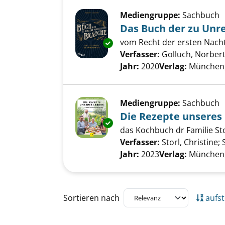
Mediengruppe:
Sachbuch
Das Buch der zu Unr
vom Recht der ersten Nacht
Exemplar-Details von Das Buc
Verfasser:
Golluch, Norber
Jahr:
2020
Verlag:
München, 
Mediengruppe:
Sachbuch
Die Rezepte unseres
Exemplar-Details von Die Reze
das Kochbuch dr Familie St
Verfasser:
Storl, Christine
;
Jahr:
2023
Verlag:
München,
Zu den Suchfiltern springen
Sortieren nach
aufst