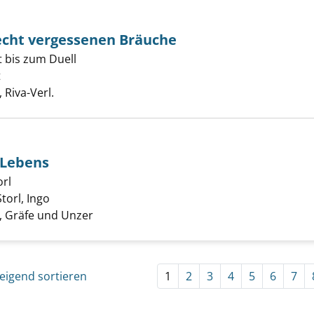
echt vergessenen Bräuche
 bis zum Duell
h der zu Unrecht vergessenen Bräuche anzeigen
t
Suche nach diesem Verfasser
Riva-Verl.
 Lebens
pte unseres Lebens anzeigen
orl
Storl, Ingo
Suche nach diesem Verfasser
 Gräfe und Unzer
eigend sortieren
1
2
3
4
5
6
7