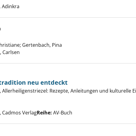
 Adinkra
h
! anzeigen
hristiane
;
Gertenbach, Pina
Suche nach diesem Verfasser
 Carlsen
tradition neu entdeckt
dische Backtradition neu entdeckt anzeigen
llerheiligenstriezel: Rezepte, Anleitungen und kulturelle Ei
uche nach diesem Verfasser
 Cadmos Verlag
Reihe:
AV-Buch