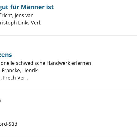
t für Männer ist
Tricht, Jens van
Suche nach diesem Verfasser
eminismus gut für Männer ist anzeigen
ristoph Links Verl.
zens
t des Schnitzens anzeigen
ditionelle schwedische Handwerk erlernen
;
Francke, Henrik
Suche nach diesem Verfasser
, Frech-Verl.
h
r Welt anzeigen
Suche nach diesem Verfasser
Nord-Süd