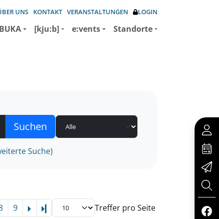
ÜBER UNS
KONTAKT
VERANSTALTUNGEN
LOGIN
BUKA
[kju:b]
e:vents
Standorte
eiterte Suche)
8
9
Treffer pro Seite
Letzte Seite