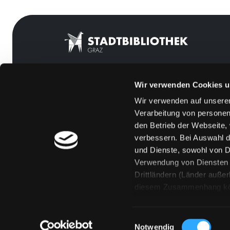
Wir verwenden Cookies u
Mitgliedschaft
Feedback
Wir verwenden auf unserer
Angebote
Kontakt
Verarbeitung von personen
LABUKA
Über uns
den Betrieb der Webseite,
verbessern. Bei Auswahl d
[kju:b]
Jobs
und Dienste, sowohl von Dr
News
Medienwunsch
Verwendung von Diensten u
Drittländern (Länder auße
Veranstaltungen
FAQs
diesem Zusammenhang könne
Standorte
Überweisungsdat
Eine Verarbeitung durch so
erteilen („Auswahl erlaube
Einwilligungsauswahl
„Details zeigen“ finden S
Notwendig