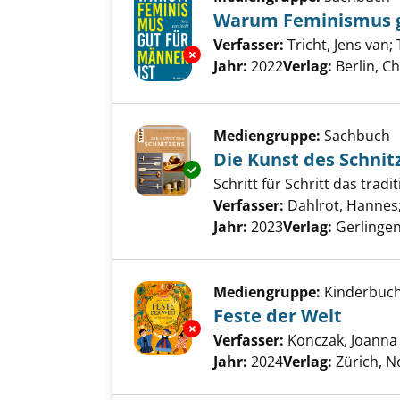
Warum Feminismus gu
Verfasser:
Tricht, Jens van
;
Exemplar-Details von Warum F
Jahr:
2022
Verlag:
Berlin, Ch
Mediengruppe:
Sachbuch
Die Kunst des Schnit
Exemplar-Details von Die Kuns
Schritt für Schritt das tra
Verfasser:
Dahlrot, Hannes
Jahr:
2023
Verlag:
Gerlingen
Mediengruppe:
Kinderbuc
Feste der Welt
Exemplar-Details von Feste de
Verfasser:
Konczak, Joanna
Jahr:
2024
Verlag:
Zürich, 