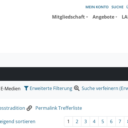
MEIN KONTO
SUCHE
Mitgliedschaft
Angebote
LA
e suchen wollen.
Erweiterte Filterung
Suche verfeinern (Erw
E-Medien
esstradition
Permalink Trefferliste
eigend sortieren
1
2
3
4
5
6
7