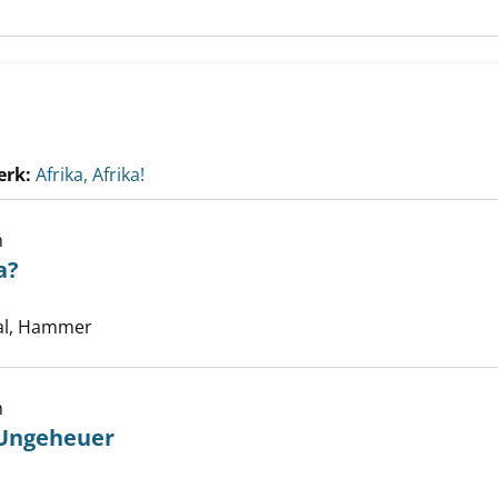
erk:
Afrika, Afrika!
h
a?
ie ist Afrika? anzeigen
he nach diesem Verfasser
al, Hammer
h
 Ungeheuer
narchen der Ungeheuer anzeigen
Suche nach diesem Verfasser