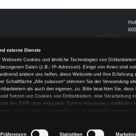
Hot
80
N
nd externe Dienste
 Webseite Cookies und ähnliche Technologien von Drittanbieter
und
bezogenen Daten (z.B.: IP-Adressen). Einige von ihnen sind not
j
 während andere uns helfen, diese Webseite und Ihre Erfahrung 
er Schaltfläche „Alle zulassen“ stimmen Sie der Verwendung all
ittanbietern als auch den eigenen, zu. Bitte beachten Sie, dass 
nd Setzen von Cookies von Drittanbietern, eine Verarbeitung i
rhalb des EWR ohne adäquates Datenschutzniveau) stattfinden k
n aktuell Risiken für Betroffene nicht vollständig ausgeschl
en
lche Cookies oder Dienste erfolgt nur, wenn Sie die jeweilige Ein
n“) oder auf die Schaltfläche „Alle zulassen“ klicken. Unter dem
ie Erklärungen zu den verschiedenen Kategorien von Cookies und
Präferenzen
Statistiken
Marketin