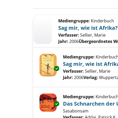
Suchergebnis
Zu den Suchfiltern springen
Mediengruppe:
Kinderbuch
Sag mir, wie ist Afrika?
Verfasser:
Sellier, Marie
Jahr:
2006
Übergeordnetes W
Mediengruppe:
Kinderbuc
Sag mir, wie ist Afrik
Exemplar-Details von Sag mir, w
Verfasser:
Sellier, Marie
Suc
Jahr:
2006
Verlag:
Wuppert
Mediengruppe:
Kinderbuc
Das Schnarchen der
Exemplar-Details von Das Sch
Sasabonsam
Verfasser:
Addai, Patrick K.