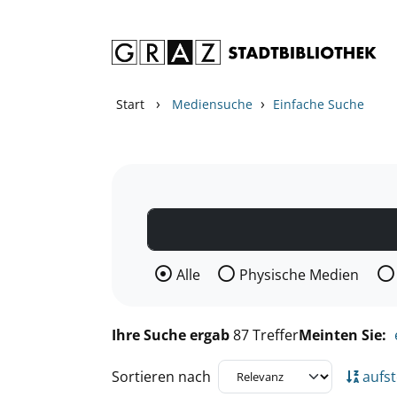
Zum Inhalt springen
Zu den Suchfiltern springen
Zur Trefferliste springen
›
›
Start
Mediensuche
Einfache Suche
Wählen Sie die Medienart nach der Si
Alle
Physische Medien
Ihre Suche ergab
87 Treffer
Meinten Sie:
Sortieren nach
aufst