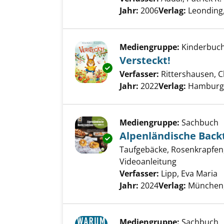
Jahr:
2006
Verlag:
Leonding,
Mediengruppe:
Kinderbuc
Versteckt!
Exemplar-Details von Versteckt
Verfasser:
Rittershausen, C
Jahr:
2022
Verlag:
Hamburg,
Mediengruppe:
Sachbuch
Alpenländische Back
Exemplar-Details von Alpenlän
Taufgebäcke, Rosenkrapfen, A
Videoanleitung
Verfasser:
Lipp, Eva Maria
S
Jahr:
2024
Verlag:
München,
Mediengruppe:
Sachbuch