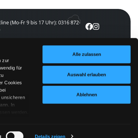
line (Mo-Fr 9 bis 17 Uhr): 0316 872-
0
ewsletter abonnieren
Alle zulassen
n zur
 keine Veranstaltung verpassen
wendig für
etzt abonnieren
Auswahl erlauben
zu
er Cookies
bei
Ablehnen
n unsicheren
ann. In
ossen werden.
Cookies
|
Impressum
|
Datenschutz
willigung
anmelden
 Punkt
 ähnlichen
g
Details zeigen