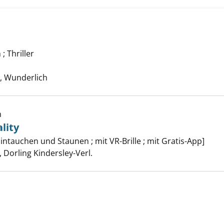
; Thriller
nzeigen
he nach diesem Verfasser
 Wunderlich
h
lity
 Virtual Reality anzeigen
tauchen und Staunen ; mit VR-Brille ; mit Gratis-App]
er
Dorling Kindersley-Verl.
 anzeigen