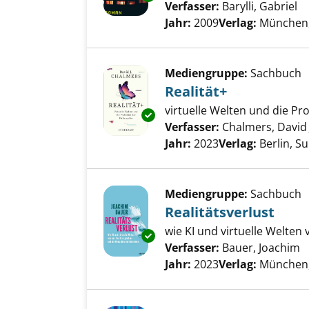
Verfasser:
Barylli, Gabriel
Su
Jahr:
2009
Verlag:
München,
Mediengruppe:
Sachbuch
Realität+
virtuelle Welten und die P
Exemplar-Details von Realität+
Verfasser:
Chalmers, David
Jahr:
2023
Verlag:
Berlin, S
Mediengruppe:
Sachbuch
Realitätsverlust
wie KI und virtuelle Welten
Exemplar-Details von Realitäts
Verfasser:
Bauer, Joachim
S
Jahr:
2023
Verlag:
München