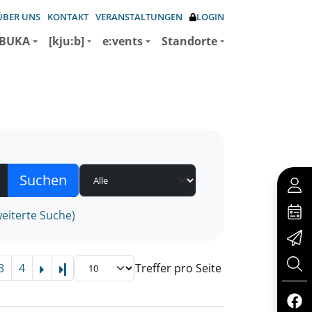
ÜBER UNS
KONTAKT
VERANSTALTUNGEN
LOGIN
BUKA
[kju:b]
e:vents
Standorte
eiterte Suche)
3
4
Treffer pro Seite
Letzte Seite