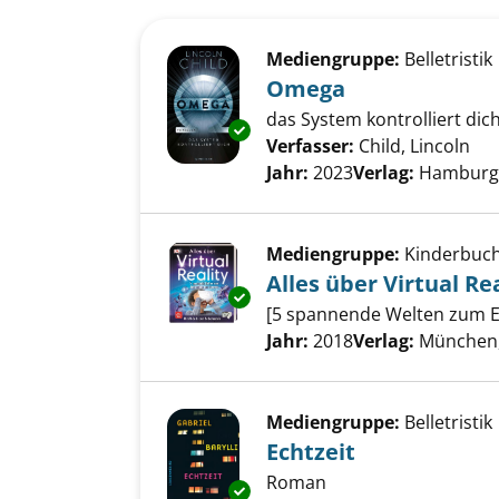
Suchergebnis
Zu den Suchfiltern springen
Mediengruppe:
Belletristik
Omega
das System kontrolliert dich 
Exemplar-Details von Omega a
Verfasser:
Child, Lincoln
Suc
Jahr:
2023
Verlag:
Hamburg,
Mediengruppe:
Kinderbuc
Alles über Virtual Rea
Exemplar-Details von Alles über
[5 spannende Welten zum Ein
Suche nach diesem Verfass
Jahr:
2018
Verlag:
München, 
Mediengruppe:
Belletristik
Echtzeit
Roman
Exemplar-Details von Echtzeit