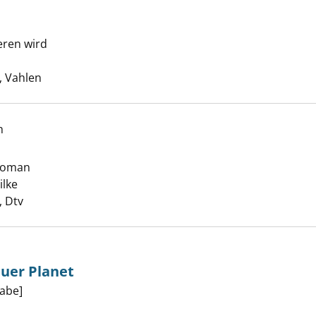
eren wird
averse anzeigen
he nach diesem Verfasser
 Vahlen
h
 Roman
r anzeigen
ilke
Suche nach diesem Verfasser
 Dtv
auer Planet
abe]
nmal ein blauer Planet anzeigen
Suche nach diesem Verfasser