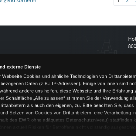
eigend sortieren
1
2
Hot
80
N
nd externe Dienste
 Webseite Cookies und ähnliche Technologien von Drittanbieter
und
bezogenen Daten (z.B.: IP-Adressen). Einige von ihnen sind not
j
 während andere uns helfen, diese Webseite und Ihre Erfahrung 
er Schaltfläche „Alle zulassen“ stimmen Sie der Verwendung all
ittanbietern als auch den eigenen, zu. Bitte beachten Sie, dass 
nd Setzen von Cookies von Drittanbietern, eine Verarbeitung i
rhalb des EWR ohne adäquates Datenschutzniveau) stattfinden k
n aktuell Risiken für Betroffene nicht vollständig ausgeschl
en
lche Cookies oder Dienste erfolgt nur, wenn Sie die jeweilige Ein