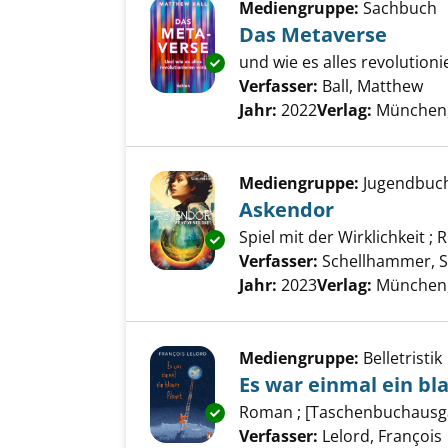
Mediengruppe:
Sachbuch
Das Metaverse
und wie es alles revolutioni
Exemplar-Details von Das Met
Verfasser:
Ball, Matthew
Suc
Jahr:
2022
Verlag:
München,
Mediengruppe:
Jugendbuc
Askendor
Spiel mit der Wirklichkeit ;
Exemplar-Details von Askendo
Verfasser:
Schellhammer, S
Jahr:
2023
Verlag:
München,
Mediengruppe:
Belletristik
Es war einmal ein bl
Roman ; [Taschenbuchausg
Exemplar-Details von Es war ei
Verfasser:
Lelord, François