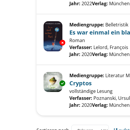
Jahr:
2022
Verlag:
München,
Mediengruppe:
Belletristik
Es war einmal ein bl
Roman
Exemplar-Details von Es war ei
Verfasser:
Lelord, François
Jahr:
2020
Verlag:
München,
Mediengruppe:
Literatur 
Cryptos
Exemplar-Details von Cryptos 
vollständige Lesung
Verfasser:
Poznanski, Ursu
Jahr:
2020
Verlag:
München,
Zu den Suchfiltern springen