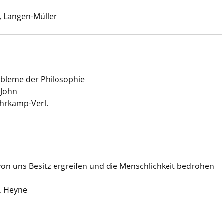
che nach diesem Verfasser
 Langen-Müller
robleme der Philosophie
 anzeigen
 John
Suche nach diesem Verfasser
uhrkamp-Verl.
 von uns Besitz ergreifen und die Menschlichkeit bedrohen
verlust anzeigen
uche nach diesem Verfasser
, Heyne