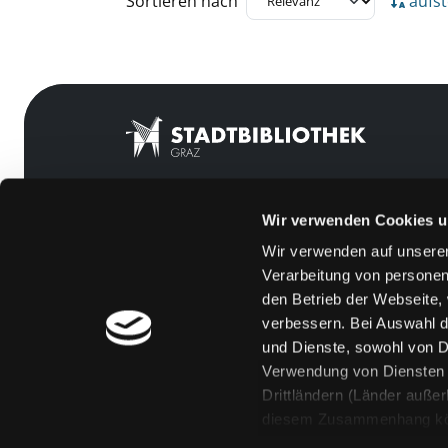
Sortieren nach
aufst
Wir verwenden Cookies u
Mitgliedschaft
Feedback
Wir verwenden auf unserer
Angebote
Kontakt
Verarbeitung von personen
LABUKA
Über uns
den Betrieb der Webseite,
verbessern. Bei Auswahl d
[kju:b]
Jobs
und Dienste, sowohl von Dr
News
Medienwunsch
Verwendung von Diensten u
Drittländern (Länder auße
Veranstaltungen
FAQs
diesem Zusammenhang könne
Standorte
Überweisungsdat
Eine Verarbeitung durch so