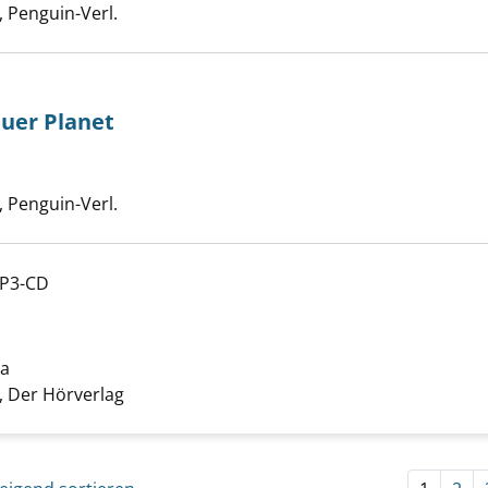
 Penguin-Verl.
auer Planet
nmal ein blauer Planet anzeigen
Suche nach diesem Verfasser
 Penguin-Verl.
MP3-CD
anzeigen
la
Suche nach diesem Verfasser
 Der Hörverlag