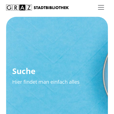
Zum Inhalt springen
Zur erweiterten Suche springen
Suche
Hier findet man einfach alles