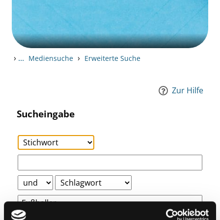
›
...
›
Mediensuche
Erweiterte Suche
Zur Hilfe
Sucheingabe