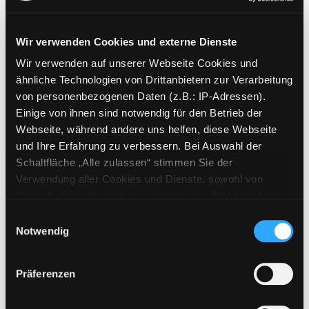
Wir verwenden Cookies und externe Dienste
Wir verwenden auf unserer Webseite Cookies und
Weitere Suchkriterien
ähnliche Technologien von Drittanbietern zur Verarbeitung
von personenbezogenen Daten (z.B.: IP-Adressen).
Erwerbungen der letzten Tage
Einige von ihnen sind notwendig für den Betrieb der
Webseite, während andere uns helfen, diese Webseite
Jahr von
und Ihre Erfahrung zu verbessern. Bei Auswahl der
Schaltfläche „Alle zulassen“ stimmen Sie der
Medien anzeigen, die nach dem Jahr veröffentlicht wu
Medien anzeigen, die vor dem Jahr
Jahr bis
Verwendung aller Cookies und Dienste, sowohl von
Medienart
Drittanbietern als auch den eigenen, zu. Bitte beachten
Sie, dass bei Verwendung von Diensten und Setzen von
Physische Medien
Einwilligungsauswahl
Cookies von Drittanbietern, eine Verarbeitung in
Notwendig
E-Medien
unsicheren Drittländern (Länder außerhalb des EWR
Alle
ohne adäquates Datenschutzniveau) stattfinden kann. In
Präferenzen
diesem Zusammenhang können aktuell Risiken für
Mediengruppe
Betroffene nicht vollständig ausgeschlossen werden.