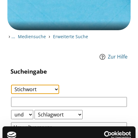
›
...
›
Mediensuche
Erweiterte Suche
Zur Hilfe
Sucheingabe