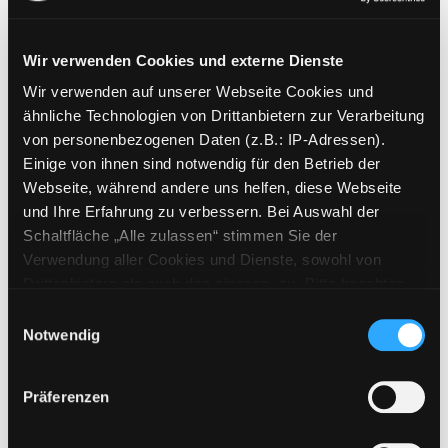
Wir verwenden Cookies und externe Dienste
Wir verwenden auf unserer Webseite Cookies und
Weitere Suchkriterien
ähnliche Technologien von Drittanbietern zur Verarbeitung
von personenbezogenen Daten (z.B.: IP-Adressen).
Erwerbungen der letzten Tage
Einige von ihnen sind notwendig für den Betrieb der
Webseite, während andere uns helfen, diese Webseite
Jahr von
und Ihre Erfahrung zu verbessern. Bei Auswahl der
Schaltfläche „Alle zulassen“ stimmen Sie der
Medien anzeigen, die nach dem Jahr veröffentlicht wu
Medien anzeigen, die vor dem Jahr
Jahr bis
Verwendung aller Cookies und Dienste, sowohl von
Medienart
Drittanbietern als auch den eigenen, zu. Bitte beachten
Sie, dass bei Verwendung von Diensten und Setzen von
Physische Medien
Einwilligungsauswahl
Cookies von Drittanbietern, eine Verarbeitung in
Notwendig
E-Medien
unsicheren Drittländern (Länder außerhalb des EWR
Alle
ohne adäquates Datenschutzniveau) stattfinden kann. In
Präferenzen
diesem Zusammenhang können aktuell Risiken für
Mediengruppe
Betroffene nicht vollständig ausgeschlossen werden.