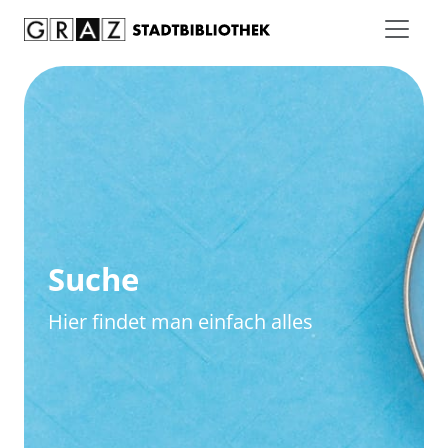
Zum Inhalt springen
Zur erweiterten Suche springen
Suche
Hier findet man einfach alles