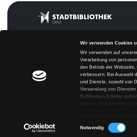
Wir verwenden Cookies u
Mitgliedschaft
Feedback
Wir verwenden auf unserer
Angebote
Kontakt
Verarbeitung von personen
LABUKA
Über uns
den Betrieb der Webseite,
verbessern. Bei Auswahl d
[kju:b]
Jobs
und Dienste, sowohl von Dr
News
Medienwunsch
Verwendung von Diensten u
Drittländern (Länder auße
Veranstaltungen
FAQs
diesem Zusammenhang könne
Standorte
Überweisungsdat
Eine Verarbeitung durch so
erteilen („Auswahl erlaube
Einwilligungsauswahl
„Details zeigen“ finden S
Notwendig
Technologien. Selbstverst