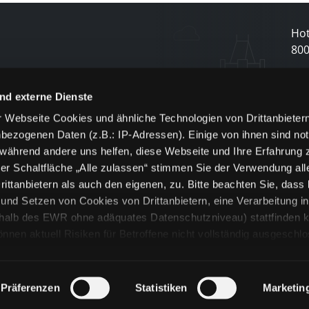
Hot
80
N
nd externe Dienste
 Webseite Cookies und ähnliche Technologien von Drittanbieter
und
bezogenen Daten (z.B.: IP-Adressen). Einige von ihnen sind not
j
 während andere uns helfen, diese Webseite und Ihre Erfahrung 
er Schaltfläche „Alle zulassen“ stimmen Sie der Verwendung all
ittanbietern als auch den eigenen, zu. Bitte beachten Sie, dass 
nd Setzen von Cookies von Drittanbietern, eine Verarbeitung i
rhalb des EWR ohne adäquates Datenschutzniveau) stattfinden k
n aktuell Risiken für Betroffene nicht vollständig ausgeschl
en
lche Cookies oder Dienste erfolgt nur, wenn Sie die jeweilige Ein
n“) oder auf die Schaltfläche „Alle zulassen“ klicken. Unter dem
ie Erklärungen zu den verschiedenen Kategorien von Cookies und
Präferenzen
Statistiken
Marketin
ändlich können Sie über unsere „Cookie-Einstellungen“ unter dem