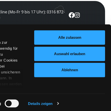
line (Mo-Fr 9 bis 17 Uhr): 0316 872-
0
ewsletter abonnieren
Alle zulassen
n zur
 keine Veranstaltung verpassen
wendig für
etzt abonnieren
Auswahl erlauben
zu
er Cookies
bei
Ablehnen
n unsicheren
ann. In
ossen werden.
Cookies
|
Impressum
|
Datenschutz
willigung
anmelden
 Punkt
 ähnlichen
g
Details zeigen
 Button links