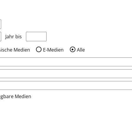
nzeigen, die nach dem Jahr veröffentlicht wurden
Medien anzeigen, die vor dem Jahr veröffentlic
Jahr bis
sische Medien
E-Medien
Alle
ügbare Medien