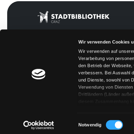
Wir verwenden Cookies u
Mitgliedschaft
Feedback
Wir verwenden auf unserer
Angebote
Kontakt
Verarbeitung von personen
LABUKA
Über uns
den Betrieb der Webseite,
verbessern. Bei Auswahl d
[kju:b]
Jobs
und Dienste, sowohl von Dr
News
Medienwunsch
Verwendung von Diensten u
Drittländern (Länder auße
Veranstaltungen
FAQs
diesem Zusammenhang könne
Standorte
Überweisungsdat
Eine Verarbeitung durch so
erteilen („Auswahl erlaube
Einwilligungsauswahl
„Details zeigen“ finden S
Notwendig
Technologien. Selbstverst