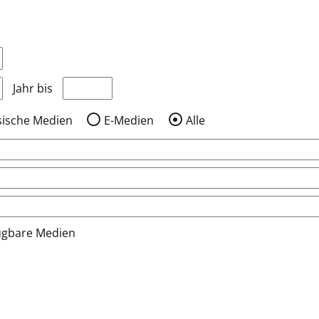
nzeigen, die nach dem Jahr veröffentlicht wurden
Medien anzeigen, die vor dem Jahr veröffentlic
Jahr bis
sische Medien
E-Medien
Alle
ügbare Medien