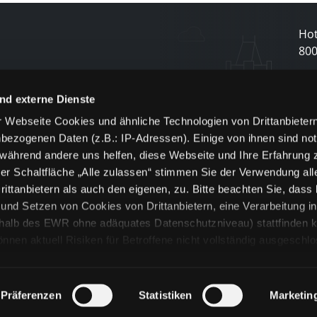
Hot
80
N
nd externe Dienste
 Webseite Cookies und ähnliche Technologien von Drittanbieter
und
bezogenen Daten (z.B.: IP-Adressen). Einige von ihnen sind not
j
 während andere uns helfen, diese Webseite und Ihre Erfahrung 
er Schaltfläche „Alle zulassen“ stimmen Sie der Verwendung all
ittanbietern als auch den eigenen, zu. Bitte beachten Sie, dass 
nd Setzen von Cookies von Drittanbietern, eine Verarbeitung i
rhalb des EWR ohne adäquates Datenschutzniveau) stattfinden k
n aktuell Risiken für Betroffene nicht vollständig ausgeschl
en
lche Cookies oder Dienste erfolgt nur, wenn Sie die jeweilige Ein
n“) oder auf die Schaltfläche „Alle zulassen“ klicken. Unter dem
ie Erklärungen zu den verschiedenen Kategorien von Cookies und
Präferenzen
Statistiken
Marketin
ändlich können Sie über unsere „Cookie-Einstellungen“ unter dem