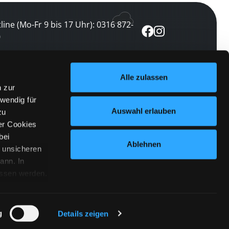
line (Mo-Fr 9 bis 17 Uhr): 0316 872-
0
ewsletter abonnieren
Alle zulassen
n zur
 keine Veranstaltung verpassen
wendig für
etzt abonnieren
Auswahl erlauben
zu
er Cookies
bei
Ablehnen
n unsicheren
ann. In
ossen werden.
Cookies
|
Impressum
|
Datenschutz
willigung
anmelden
 Punkt
 ähnlichen
g
Details zeigen
 Button links