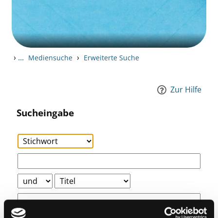
›
...
›
Mediensuche
Erweiterte Suche
Zur Hilfe
Sucheingabe