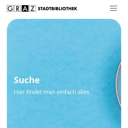
Zum Inhalt springen
Zur erweiterten Suche springen
Suche
Hier findet man einfach alles