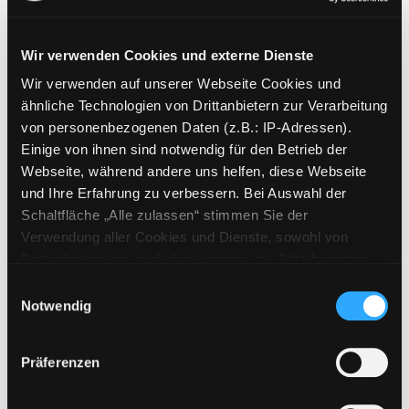
Wir verwenden Cookies und externe Dienste
Wir verwenden auf unserer Webseite Cookies und
Weitere Suchkriterien
ähnliche Technologien von Drittanbietern zur Verarbeitung
von personenbezogenen Daten (z.B.: IP-Adressen).
Erwerbungen der letzten Tage
Einige von ihnen sind notwendig für den Betrieb der
Webseite, während andere uns helfen, diese Webseite
Jahr von
und Ihre Erfahrung zu verbessern. Bei Auswahl der
Schaltfläche „Alle zulassen“ stimmen Sie der
Medien anzeigen, die nach dem Jahr veröffentlicht wu
Medien anzeigen, die vor dem Jahr
Jahr bis
Verwendung aller Cookies und Dienste, sowohl von
Medienart
Drittanbietern als auch den eigenen, zu. Bitte beachten
Sie, dass bei Verwendung von Diensten und Setzen von
Physische Medien
Einwilligungsauswahl
Cookies von Drittanbietern, eine Verarbeitung in
Notwendig
E-Medien
unsicheren Drittländern (Länder außerhalb des EWR
Alle
ohne adäquates Datenschutzniveau) stattfinden kann. In
Präferenzen
diesem Zusammenhang können aktuell Risiken für
Mediengruppe
Betroffene nicht vollständig ausgeschlossen werden.