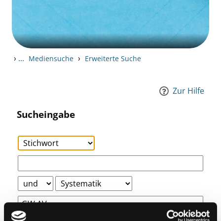
›
...
›
Mediensuche
Erweiterte Suche
Zur Hilfe
Sucheingabe