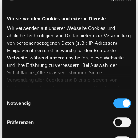
Wir verwenden Cookies und externe Dienste
Wir verwenden auf unserer Webseite Cookies und
Weitere Suchkriterien
ähnliche Technologien von Drittanbietern zur Verarbeitung
von personenbezogenen Daten (z.B.: IP-Adressen).
Erwerbungen der letzten Tage
Einige von ihnen sind notwendig für den Betrieb der
Webseite, während andere uns helfen, diese Webseite
Jahr von
und Ihre Erfahrung zu verbessern. Bei Auswahl der
Schaltfläche „Alle zulassen“ stimmen Sie der
Medien anzeigen, die nach dem Jahr veröffentlicht wu
Medien anzeigen, die vor dem Jahr
Jahr bis
Verwendung aller Cookies und Dienste, sowohl von
Medienart
Drittanbietern als auch den eigenen, zu. Bitte beachten
Sie, dass bei Verwendung von Diensten und Setzen von
Physische Medien
Einwilligungsauswahl
Cookies von Drittanbietern, eine Verarbeitung in
Notwendig
E-Medien
unsicheren Drittländern (Länder außerhalb des EWR
Alle
ohne adäquates Datenschutzniveau) stattfinden kann. In
Präferenzen
diesem Zusammenhang können aktuell Risiken für
Mediengruppe
Betroffene nicht vollständig ausgeschlossen werden.