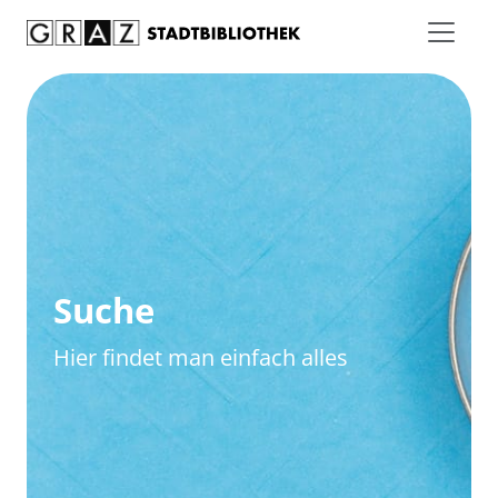
Zum Inhalt springen
Zur erweiterten Suche springen
Suche
Hier findet man einfach alles