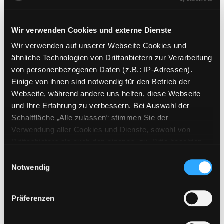
Wir verwenden Cookies und externe Dienste
Wir verwenden auf unserer Webseite Cookies und
Weitere Suchkriterien
ähnliche Technologien von Drittanbietern zur Verarbeitung
von personenbezogenen Daten (z.B.: IP-Adressen).
Erwerbungen der letzten Tage
Einige von ihnen sind notwendig für den Betrieb der
Webseite, während andere uns helfen, diese Webseite
Jahr von
und Ihre Erfahrung zu verbessern. Bei Auswahl der
Schaltfläche „Alle zulassen“ stimmen Sie der
Medien anzeigen, die nach dem Jahr veröffentlicht wu
Medien anzeigen, die vor dem Jahr
Jahr bis
Verwendung aller Cookies und Dienste, sowohl von
Medienart
Drittanbietern als auch den eigenen, zu. Bitte beachten
Sie, dass bei Verwendung von Diensten und Setzen von
Physische Medien
Einwilligungsauswahl
Cookies von Drittanbietern, eine Verarbeitung in
Notwendig
E-Medien
unsicheren Drittländern (Länder außerhalb des EWR
Alle
ohne adäquates Datenschutzniveau) stattfinden kann. In
Präferenzen
diesem Zusammenhang können aktuell Risiken für
Mediengruppe
Betroffene nicht vollständig ausgeschlossen werden.