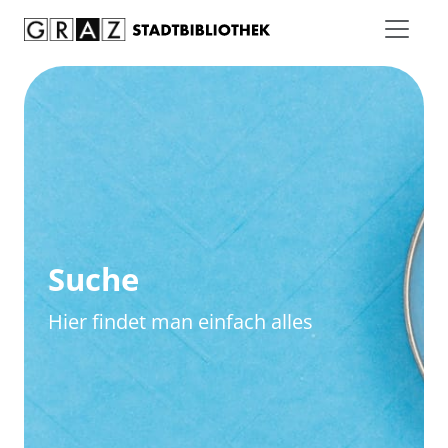
Zum Inhalt springen
Zur erweiterten Suche springen
Suche
Hier findet man einfach alles