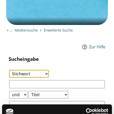
›
...
›
Mediensuche
Erweiterte Suche
Zur Hilfe
Sucheingabe