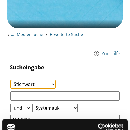
›
...
›
Mediensuche
Erweiterte Suche
Zur Hilfe
Sucheingabe