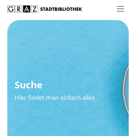
Zum Inhalt springen
Zur erweiterten Suche springen
Suche
Hier findet man einfach alles