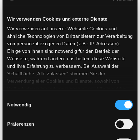
Wir verwenden Cookies und externe Dienste
Wir verwenden auf unserer Webseite Cookies und
Weitere Suchkriterien
ähnliche Technologien von Drittanbietern zur Verarbeitung
von personenbezogenen Daten (z.B.: IP-Adressen).
Erwerbungen der letzten Tage
Einige von ihnen sind notwendig für den Betrieb der
Webseite, während andere uns helfen, diese Webseite
Jahr von
und Ihre Erfahrung zu verbessern. Bei Auswahl der
Schaltfläche „Alle zulassen“ stimmen Sie der
Medien anzeigen, die nach dem Jahr veröffentlicht wu
Medien anzeigen, die vor dem Jahr
Jahr bis
Verwendung aller Cookies und Dienste, sowohl von
Medienart
Drittanbietern als auch den eigenen, zu. Bitte beachten
Sie, dass bei Verwendung von Diensten und Setzen von
Physische Medien
Einwilligungsauswahl
Cookies von Drittanbietern, eine Verarbeitung in
Notwendig
E-Medien
unsicheren Drittländern (Länder außerhalb des EWR
Alle
ohne adäquates Datenschutzniveau) stattfinden kann. In
Präferenzen
diesem Zusammenhang können aktuell Risiken für
Mediengruppe
Betroffene nicht vollständig ausgeschlossen werden.