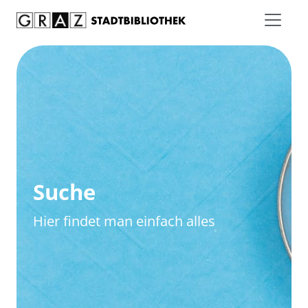
Zum Inhalt springen
Zur erweiterten Suche springen
Suche
Hier findet man einfach alles