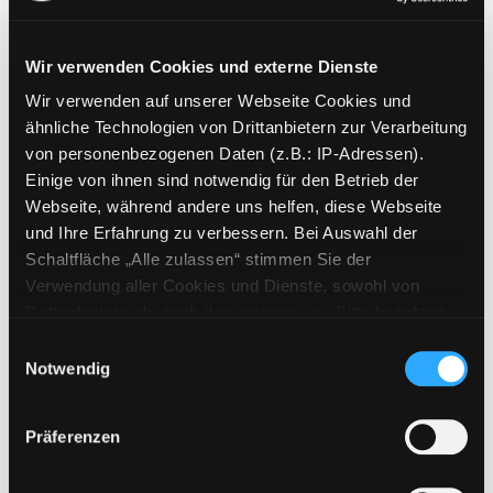
Wir verwenden Cookies und externe Dienste
Wir verwenden auf unserer Webseite Cookies und
Weitere Suchkriterien
ähnliche Technologien von Drittanbietern zur Verarbeitung
von personenbezogenen Daten (z.B.: IP-Adressen).
Erwerbungen der letzten Tage
Einige von ihnen sind notwendig für den Betrieb der
Webseite, während andere uns helfen, diese Webseite
Jahr von
und Ihre Erfahrung zu verbessern. Bei Auswahl der
Schaltfläche „Alle zulassen“ stimmen Sie der
Medien anzeigen, die nach dem Jahr veröffentlicht wu
Medien anzeigen, die vor dem Jahr
Jahr bis
Verwendung aller Cookies und Dienste, sowohl von
Medienart
Drittanbietern als auch den eigenen, zu. Bitte beachten
Sie, dass bei Verwendung von Diensten und Setzen von
Physische Medien
Einwilligungsauswahl
Cookies von Drittanbietern, eine Verarbeitung in
Notwendig
E-Medien
unsicheren Drittländern (Länder außerhalb des EWR
Alle
ohne adäquates Datenschutzniveau) stattfinden kann. In
Präferenzen
diesem Zusammenhang können aktuell Risiken für
Mediengruppe
Betroffene nicht vollständig ausgeschlossen werden.