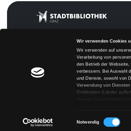
Wir verwenden Cookies u
Mitgliedschaft
Feedback
Wir verwenden auf unserer
Angebote
Kontakt
Verarbeitung von personen
LABUKA
Über uns
den Betrieb der Webseite,
verbessern. Bei Auswahl d
[kju:b]
Jobs
und Dienste, sowohl von Dr
News
Medienwunsch
Verwendung von Diensten u
Drittländern (Länder auße
Veranstaltungen
FAQs
diesem Zusammenhang könne
Standorte
Überweisungsdat
Eine Verarbeitung durch so
erteilen („Auswahl erlaube
Einwilligungsauswahl
„Details zeigen“ finden S
Notwendig
Technologien. Selbstverst