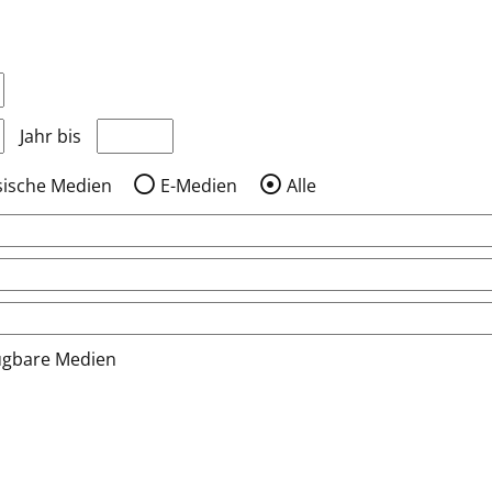
nzeigen, die nach dem Jahr veröffentlicht wurden
Medien anzeigen, die vor dem Jahr veröffentlic
Jahr bis
sische Medien
E-Medien
Alle
ügbare Medien