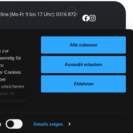
line (Mo-Fr 9 bis 17 Uhr): 0316 872-
0
ewsletter abonnieren
Alle zulassen
n zur
 keine Veranstaltung verpassen
wendig für
etzt abonnieren
Auswahl erlauben
zu
er Cookies
bei
Ablehnen
n unsicheren
ann. In
ossen werden.
Cookies
|
Impressum
|
Datenschutz
willigung
anmelden
 Punkt
 ähnlichen
g
Details zeigen
 Button links