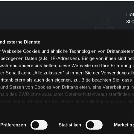
Hot
80
N
nd externe Dienste
 Webseite Cookies und ähnliche Technologien von Drittanbieter
und
bezogenen Daten (z.B.: IP-Adressen). Einige von ihnen sind not
j
 während andere uns helfen, diese Webseite und Ihre Erfahrung 
er Schaltfläche „Alle zulassen“ stimmen Sie der Verwendung all
ittanbietern als auch den eigenen, zu. Bitte beachten Sie, dass 
nd Setzen von Cookies von Drittanbietern, eine Verarbeitung i
rhalb des EWR ohne adäquates Datenschutzniveau) stattfinden k
n aktuell Risiken für Betroffene nicht vollständig ausgeschl
en
lche Cookies oder Dienste erfolgt nur, wenn Sie die jeweilige Ein
n“) oder auf die Schaltfläche „Alle zulassen“ klicken. Unter dem
ie Erklärungen zu den verschiedenen Kategorien von Cookies und
Präferenzen
Statistiken
Marketin
ändlich können Sie über unsere „Cookie-Einstellungen“ unter dem