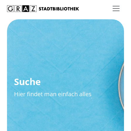
Zum Inhalt springen
Zur erweiterten Suche springen
Suche
Hier findet man einfach alles