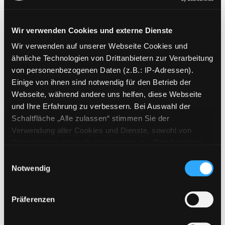
Wir verwenden Cookies und externe Dienste
Wir verwenden auf unserer Webseite Cookies und
Weitere Suchkriterien
ähnliche Technologien von Drittanbietern zur Verarbeitung
von personenbezogenen Daten (z.B.: IP-Adressen).
Erwerbungen der letzten Tage
Einige von ihnen sind notwendig für den Betrieb der
Webseite, während andere uns helfen, diese Webseite
Jahr von
und Ihre Erfahrung zu verbessern. Bei Auswahl der
Schaltfläche „Alle zulassen“ stimmen Sie der
Medien anzeigen, die nach dem Jahr veröffentlicht wu
Medien anzeigen, die vor dem Jahr
Jahr bis
Verwendung aller Cookies und Dienste, sowohl von
Medienart
Drittanbietern als auch den eigenen, zu. Bitte beachten
Sie, dass bei Verwendung von Diensten und Setzen von
Physische Medien
Einwilligungsauswahl
Cookies von Drittanbietern, eine Verarbeitung in
Notwendig
E-Medien
unsicheren Drittländern (Länder außerhalb des EWR
Alle
ohne adäquates Datenschutzniveau) stattfinden kann. In
Präferenzen
diesem Zusammenhang können aktuell Risiken für
Mediengruppe
Betroffene nicht vollständig ausgeschlossen werden.