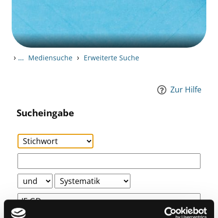
›
...
›
Mediensuche
Erweiterte Suche
Zur Hilfe
Sucheingabe