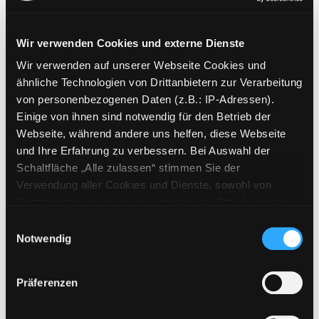
Wir verwenden Cookies und externe Dienste
Wir verwenden auf unserer Webseite Cookies und
Weitere Suchkriterien
ähnliche Technologien von Drittanbietern zur Verarbeitung
von personenbezogenen Daten (z.B.: IP-Adressen).
Erwerbungen der letzten Tage
Einige von ihnen sind notwendig für den Betrieb der
Webseite, während andere uns helfen, diese Webseite
Jahr von
und Ihre Erfahrung zu verbessern. Bei Auswahl der
Schaltfläche „Alle zulassen“ stimmen Sie der
Medien anzeigen, die nach dem Jahr veröffentlicht wu
Medien anzeigen, die vor dem Jahr
Jahr bis
Verwendung aller Cookies und Dienste, sowohl von
Medienart
Drittanbietern als auch den eigenen, zu. Bitte beachten
Sie, dass bei Verwendung von Diensten und Setzen von
Physische Medien
Einwilligungsauswahl
Cookies von Drittanbietern, eine Verarbeitung in
Notwendig
E-Medien
unsicheren Drittländern (Länder außerhalb des EWR
Alle
ohne adäquates Datenschutzniveau) stattfinden kann. In
Präferenzen
diesem Zusammenhang können aktuell Risiken für
Mediengruppe
Betroffene nicht vollständig ausgeschlossen werden.