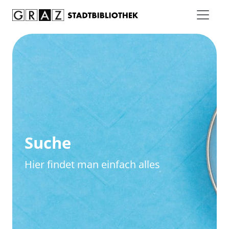
Zum Inhalt springen
Zur erweiterten Suche springen
Suche
Hier findet man einfach alles