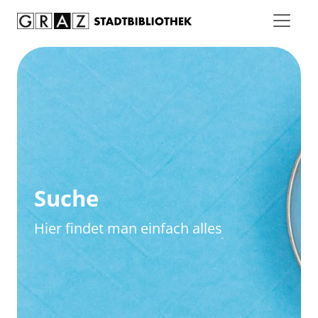
Zum Inhalt springen
Zur erweiterten Suche springen
Suche
Hier findet man einfach alles