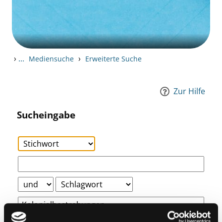
›
...
›
Mediensuche
Erweiterte Suche
Zur Hilfe
Sucheingabe