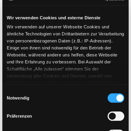
Wir verwenden Cookies und externe Dienste
Wir verwenden auf unserer Webseite Cookies und
Weitere Suchkriterien
ähnliche Technologien von Drittanbietern zur Verarbeitung
von personenbezogenen Daten (z.B.: IP-Adressen).
Erwerbungen der letzten Tage
Einige von ihnen sind notwendig für den Betrieb der
Webseite, während andere uns helfen, diese Webseite
Jahr von
und Ihre Erfahrung zu verbessern. Bei Auswahl der
Schaltfläche „Alle zulassen“ stimmen Sie der
Medien anzeigen, die nach dem Jahr veröffentlicht wu
Medien anzeigen, die vor dem Jahr
Jahr bis
Verwendung aller Cookies und Dienste, sowohl von
Medienart
Drittanbietern als auch den eigenen, zu. Bitte beachten
Sie, dass bei Verwendung von Diensten und Setzen von
Physische Medien
Einwilligungsauswahl
Cookies von Drittanbietern, eine Verarbeitung in
Notwendig
E-Medien
unsicheren Drittländern (Länder außerhalb des EWR
Alle
ohne adäquates Datenschutzniveau) stattfinden kann. In
Präferenzen
diesem Zusammenhang können aktuell Risiken für
Mediengruppe
Betroffene nicht vollständig ausgeschlossen werden.