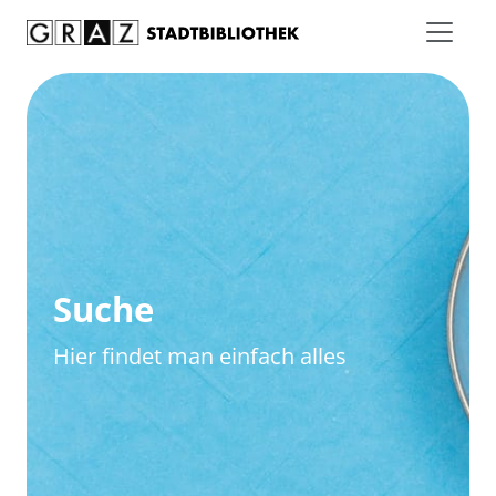
Zum Inhalt springen
Zur erweiterten Suche springen
Suche
Hier findet man einfach alles