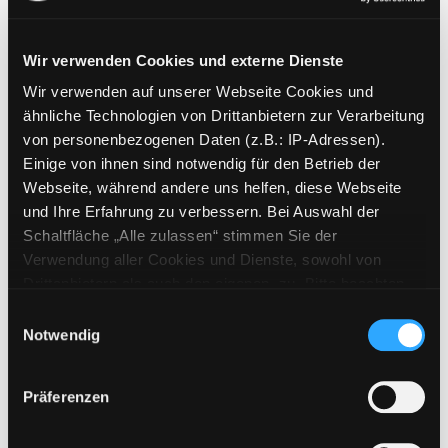
Wir verwenden Cookies und externe Dienste
Wir verwenden auf unserer Webseite Cookies und
Weitere Suchkriterien
ähnliche Technologien von Drittanbietern zur Verarbeitung
von personenbezogenen Daten (z.B.: IP-Adressen).
Erwerbungen der letzten Tage
Einige von ihnen sind notwendig für den Betrieb der
Webseite, während andere uns helfen, diese Webseite
Jahr von
und Ihre Erfahrung zu verbessern. Bei Auswahl der
Schaltfläche „Alle zulassen“ stimmen Sie der
Medien anzeigen, die nach dem Jahr veröffentlicht wu
Medien anzeigen, die vor dem Jahr
Jahr bis
Verwendung aller Cookies und Dienste, sowohl von
Medienart
Drittanbietern als auch den eigenen, zu. Bitte beachten
Sie, dass bei Verwendung von Diensten und Setzen von
Physische Medien
Einwilligungsauswahl
Cookies von Drittanbietern, eine Verarbeitung in
Notwendig
E-Medien
unsicheren Drittländern (Länder außerhalb des EWR
Alle
ohne adäquates Datenschutzniveau) stattfinden kann. In
Präferenzen
diesem Zusammenhang können aktuell Risiken für
Mediengruppe
Betroffene nicht vollständig ausgeschlossen werden.