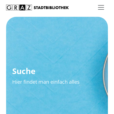
Zum Inhalt springen
Zur erweiterten Suche springen
Suche
Hier findet man einfach alles