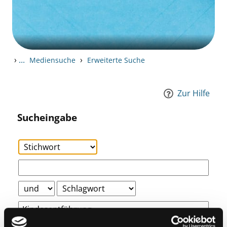
›
...
›
Mediensuche
Erweiterte Suche
Zur Hilfe
Sucheingabe