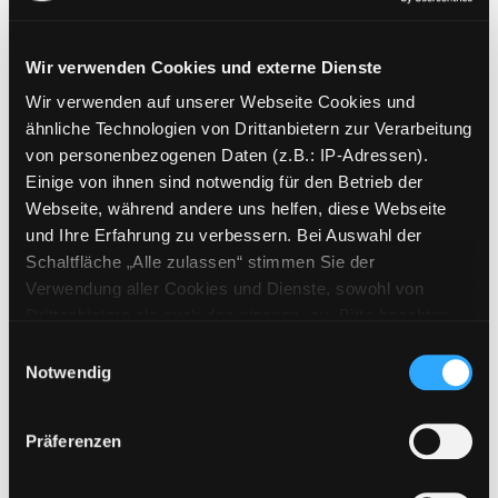
Wir verwenden Cookies und externe Dienste
Wir verwenden auf unserer Webseite Cookies und
Weitere Suchkriterien
ähnliche Technologien von Drittanbietern zur Verarbeitung
von personenbezogenen Daten (z.B.: IP-Adressen).
Erwerbungen der letzten Tage
Einige von ihnen sind notwendig für den Betrieb der
Webseite, während andere uns helfen, diese Webseite
Jahr von
und Ihre Erfahrung zu verbessern. Bei Auswahl der
Schaltfläche „Alle zulassen“ stimmen Sie der
Medien anzeigen, die nach dem Jahr veröffentlicht wu
Medien anzeigen, die vor dem Jahr
Jahr bis
Verwendung aller Cookies und Dienste, sowohl von
Medienart
Drittanbietern als auch den eigenen, zu. Bitte beachten
Sie, dass bei Verwendung von Diensten und Setzen von
Physische Medien
Einwilligungsauswahl
Cookies von Drittanbietern, eine Verarbeitung in
Notwendig
E-Medien
unsicheren Drittländern (Länder außerhalb des EWR
Alle
ohne adäquates Datenschutzniveau) stattfinden kann. In
Präferenzen
diesem Zusammenhang können aktuell Risiken für
Mediengruppe
Betroffene nicht vollständig ausgeschlossen werden.