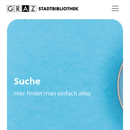
Zum Inhalt springen
Zur erweiterten Suche springen
Suche
Hier findet man einfach alles