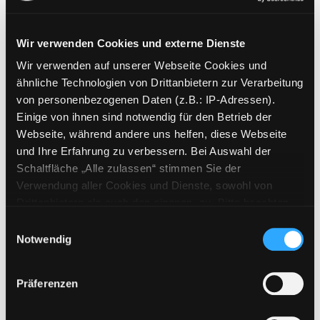
Wir verwenden Cookies und externe Dienste
Wir verwenden auf unserer Webseite Cookies und
Weitere Suchkriterien
ähnliche Technologien von Drittanbietern zur Verarbeitung
von personenbezogenen Daten (z.B.: IP-Adressen).
Erwerbungen der letzten Tage
Einige von ihnen sind notwendig für den Betrieb der
Webseite, während andere uns helfen, diese Webseite
Jahr von
und Ihre Erfahrung zu verbessern. Bei Auswahl der
Schaltfläche „Alle zulassen“ stimmen Sie der
Medien anzeigen, die nach dem Jahr veröffentlicht wu
Medien anzeigen, die vor dem Jahr
Jahr bis
Verwendung aller Cookies und Dienste, sowohl von
Medienart
Drittanbietern als auch den eigenen, zu. Bitte beachten
Sie, dass bei Verwendung von Diensten und Setzen von
Physische Medien
Einwilligungsauswahl
Cookies von Drittanbietern, eine Verarbeitung in
Notwendig
E-Medien
unsicheren Drittländern (Länder außerhalb des EWR
Alle
ohne adäquates Datenschutzniveau) stattfinden kann. In
Präferenzen
diesem Zusammenhang können aktuell Risiken für
Mediengruppe
Betroffene nicht vollständig ausgeschlossen werden.