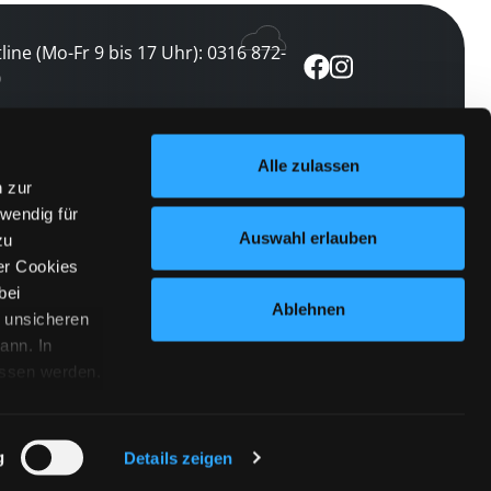
line (Mo-Fr 9 bis 17 Uhr): 0316 872-
0
ewsletter abonnieren
Alle zulassen
n zur
 keine Veranstaltung verpassen
wendig für
etzt abonnieren
Auswahl erlauben
zu
er Cookies
bei
Ablehnen
n unsicheren
ann. In
ossen werden.
Cookies
|
Impressum
|
Datenschutz
willigung
anmelden
 Punkt
 ähnlichen
g
Details zeigen
 Button links