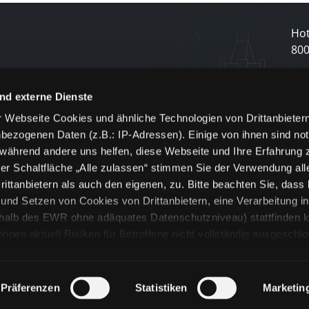
Hot
80
N
nd externe Dienste
 Webseite Cookies und ähnliche Technologien von Drittanbieter
und
bezogenen Daten (z.B.: IP-Adressen). Einige von ihnen sind not
j
 während andere uns helfen, diese Webseite und Ihre Erfahrung 
er Schaltfläche „Alle zulassen“ stimmen Sie der Verwendung all
ittanbietern als auch den eigenen, zu. Bitte beachten Sie, dass 
nd Setzen von Cookies von Drittanbietern, eine Verarbeitung i
rhalb des EWR ohne adäquates Datenschutzniveau) stattfinden k
n aktuell Risiken für Betroffene nicht vollständig ausgeschl
en
lche Cookies oder Dienste erfolgt nur, wenn Sie die jeweilige Ein
n“) oder auf die Schaltfläche „Alle zulassen“ klicken. Unter dem
ie Erklärungen zu den verschiedenen Kategorien von Cookies und
Präferenzen
Statistiken
Marketin
ändlich können Sie über unsere „Cookie-Einstellungen“ unter dem