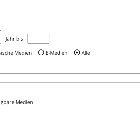
nzeigen, die nach dem Jahr veröffentlicht wurden
Medien anzeigen, die vor dem Jahr veröffentlic
Jahr bis
sische Medien
E-Medien
Alle
ügbare Medien