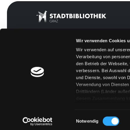
Wir verwenden Cookies u
Mitgliedschaft
Feedback
Wir verwenden auf unserer
Angebote
Kontakt
Verarbeitung von personen
LABUKA
Über uns
den Betrieb der Webseite,
verbessern. Bei Auswahl d
[kju:b]
Jobs
und Dienste, sowohl von Dr
News
Medienwunsch
Verwendung von Diensten u
Drittländern (Länder auße
Veranstaltungen
FAQs
diesem Zusammenhang könne
Standorte
Überweisungsdat
Eine Verarbeitung durch so
erteilen („Auswahl erlaube
Einwilligungsauswahl
„Details zeigen“ finden S
Notwendig
Technologien. Selbstverst