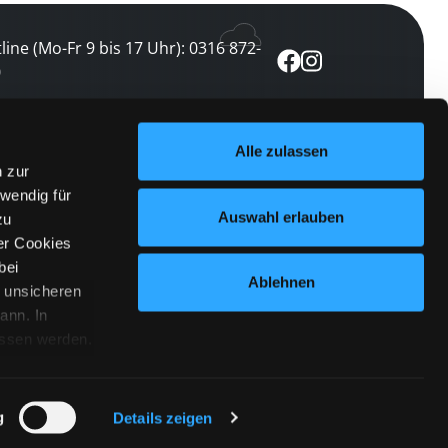
line (Mo-Fr 9 bis 17 Uhr): 0316 872-
0
ewsletter abonnieren
Alle zulassen
n zur
 keine Veranstaltung verpassen
wendig für
etzt abonnieren
Auswahl erlauben
zu
er Cookies
bei
Ablehnen
n unsicheren
ann. In
ossen werden.
Cookies
|
Impressum
|
Datenschutz
willigung
anmelden
 Punkt
 ähnlichen
g
Details zeigen
 Button links