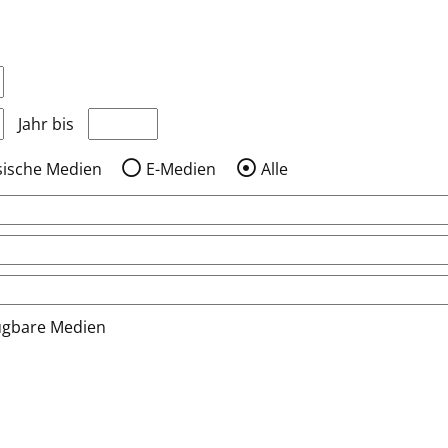
nzeigen, die nach dem Jahr veröffentlicht wurden
Medien anzeigen, die vor dem Jahr veröffentlic
Jahr bis
sische Medien
E-Medien
Alle
ügbare Medien