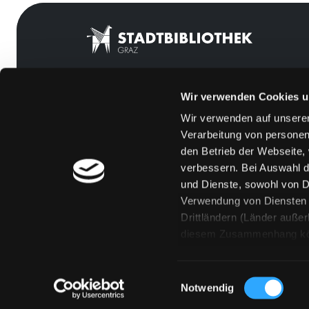
Wir verwenden Cookies u
Mitgliedschaft
Feedback
Wir verwenden auf unserer
Angebote
Kontakt
Verarbeitung von personen
LABUKA
Über uns
den Betrieb der Webseite,
verbessern. Bei Auswahl d
[kju:b]
Jobs
und Dienste, sowohl von Dr
News
Medienwunsch
Verwendung von Diensten u
Drittländern (Länder auße
Veranstaltungen
FAQs
diesem Zusammenhang könne
Standorte
Überweisungsdat
Eine Verarbeitung durch so
erteilen („Auswahl erlaube
Einwilligungsauswahl
„Details zeigen“ finden S
Notwendig
Technologien. Selbstverst