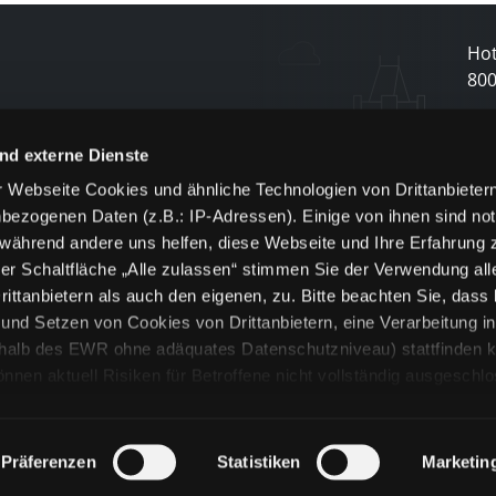
Hot
80
N
nd externe Dienste
 Webseite Cookies und ähnliche Technologien von Drittanbieter
und
bezogenen Daten (z.B.: IP-Adressen). Einige von ihnen sind not
j
 während andere uns helfen, diese Webseite und Ihre Erfahrung 
er Schaltfläche „Alle zulassen“ stimmen Sie der Verwendung all
ittanbietern als auch den eigenen, zu. Bitte beachten Sie, dass 
nd Setzen von Cookies von Drittanbietern, eine Verarbeitung i
rhalb des EWR ohne adäquates Datenschutzniveau) stattfinden k
n aktuell Risiken für Betroffene nicht vollständig ausgeschl
en
lche Cookies oder Dienste erfolgt nur, wenn Sie die jeweilige Ein
n“) oder auf die Schaltfläche „Alle zulassen“ klicken. Unter dem
ie Erklärungen zu den verschiedenen Kategorien von Cookies und
Präferenzen
Statistiken
Marketin
ändlich können Sie über unsere „Cookie-Einstellungen“ unter dem