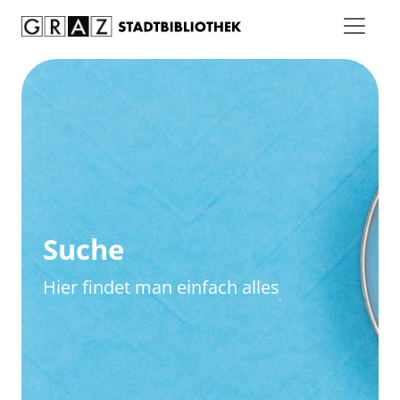
Zum Inhalt springen
Zur erweiterten Suche springen
Suche
Hier findet man einfach alles