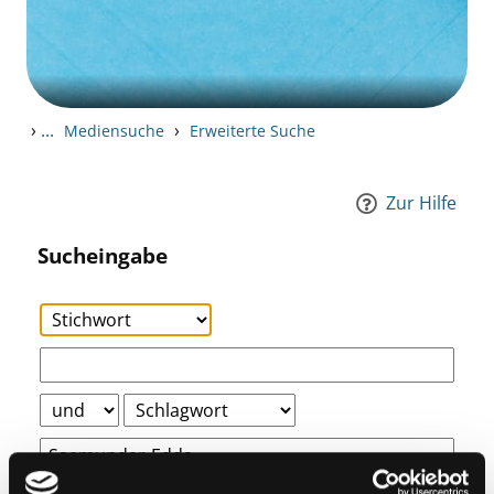
›
...
›
Mediensuche
Erweiterte Suche
Zur Hilfe
Sucheingabe