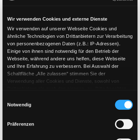
Wir verwenden Cookies und externe Dienste
Wir verwenden auf unserer Webseite Cookies und
Weitere Suchkriterien
ähnliche Technologien von Drittanbietern zur Verarbeitung
von personenbezogenen Daten (z.B.: IP-Adressen).
Erwerbungen der letzten Tage
Einige von ihnen sind notwendig für den Betrieb der
Webseite, während andere uns helfen, diese Webseite
Jahr von
und Ihre Erfahrung zu verbessern. Bei Auswahl der
Schaltfläche „Alle zulassen“ stimmen Sie der
Medien anzeigen, die nach dem Jahr veröffentlicht wu
Medien anzeigen, die vor dem Jahr
Jahr bis
Verwendung aller Cookies und Dienste, sowohl von
Medienart
Drittanbietern als auch den eigenen, zu. Bitte beachten
Sie, dass bei Verwendung von Diensten und Setzen von
Physische Medien
Einwilligungsauswahl
Cookies von Drittanbietern, eine Verarbeitung in
Notwendig
E-Medien
unsicheren Drittländern (Länder außerhalb des EWR
Alle
ohne adäquates Datenschutzniveau) stattfinden kann. In
Präferenzen
diesem Zusammenhang können aktuell Risiken für
Mediengruppe
Betroffene nicht vollständig ausgeschlossen werden.