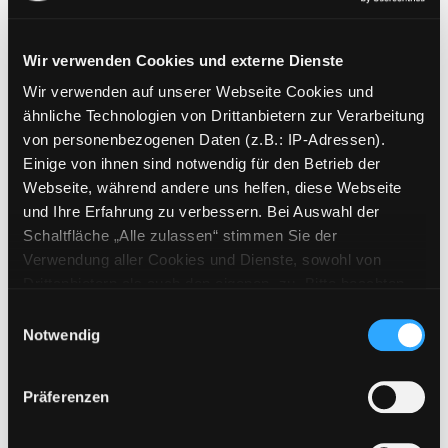
Wir verwenden Cookies und externe Dienste
Wir verwenden auf unserer Webseite Cookies und
Weitere Suchkriterien
ähnliche Technologien von Drittanbietern zur Verarbeitung
von personenbezogenen Daten (z.B.: IP-Adressen).
Erwerbungen der letzten Tage
Einige von ihnen sind notwendig für den Betrieb der
Webseite, während andere uns helfen, diese Webseite
Jahr von
und Ihre Erfahrung zu verbessern. Bei Auswahl der
Schaltfläche „Alle zulassen“ stimmen Sie der
Medien anzeigen, die nach dem Jahr veröffentlicht wu
Medien anzeigen, die vor dem Jahr
Jahr bis
Verwendung aller Cookies und Dienste, sowohl von
Medienart
Drittanbietern als auch den eigenen, zu. Bitte beachten
Sie, dass bei Verwendung von Diensten und Setzen von
Physische Medien
Einwilligungsauswahl
Cookies von Drittanbietern, eine Verarbeitung in
Notwendig
E-Medien
unsicheren Drittländern (Länder außerhalb des EWR
Alle
ohne adäquates Datenschutzniveau) stattfinden kann. In
Präferenzen
diesem Zusammenhang können aktuell Risiken für
Mediengruppe
Betroffene nicht vollständig ausgeschlossen werden.