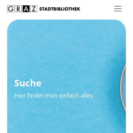
Zum Inhalt springen
Zur erweiterten Suche springen
Suche
Hier findet man einfach alles