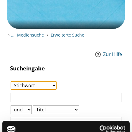
›
...
›
Mediensuche
Erweiterte Suche
Zur Hilfe
Sucheingabe