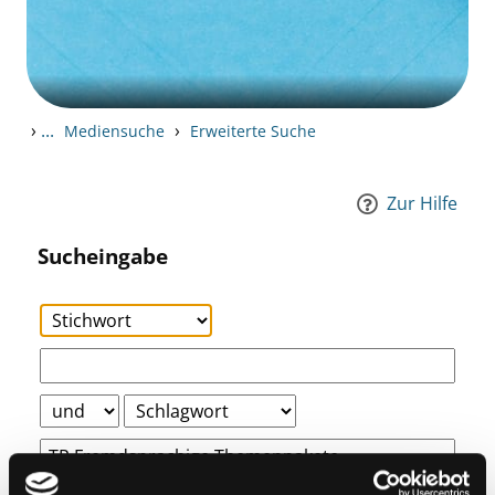
›
...
›
Mediensuche
Erweiterte Suche
Zur Hilfe
Sucheingabe