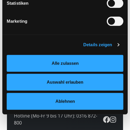
Eine Verarbeitung durch solche Cookies oder Dienste
Statistiken
Zweigstelle
erfolgt nur, wenn Sie die jeweilige Einwilligung erteilen
(„Auswahl erlauben“) oder auf die Schaltfläche „Alle
Marketing
zulassen“ klicken. Unter dem Punkt „Details zeigen“
Sprachen
finden Sie Erklärungen zu den verschiedenen Kategorien
von Cookies und ähnlichen Technologien.
Selbstverständlich können Sie über unsere „Cookie-
Details zeigen
Verfügbarkeit
Einstellungen“ unter dem Button links unten oder im
verfügbare Medien
Footer unter „Cookies“ die gesetzte Zustimmung
Alle zulassen
jederzeit widerrufen und Ihre Einstellungen verändern.
Nähere Informationen finden Sie in unserer
Datenschutzerklärung
und in unserem
Impressum
.
Auswahl erlauben
Ablehnen
Hotline (Mo-Fr 9 bis 17 Uhr): 0316 872-
800