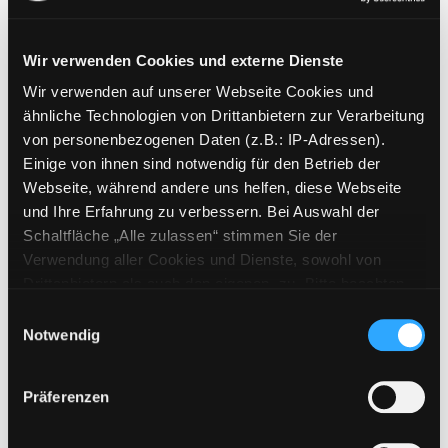
Wir verwenden Cookies und externe Dienste
Wir verwenden auf unserer Webseite Cookies und
Weitere Suchkriterien
ähnliche Technologien von Drittanbietern zur Verarbeitung
von personenbezogenen Daten (z.B.: IP-Adressen).
Erwerbungen der letzten Tage
Einige von ihnen sind notwendig für den Betrieb der
Webseite, während andere uns helfen, diese Webseite
Jahr von
und Ihre Erfahrung zu verbessern. Bei Auswahl der
Schaltfläche „Alle zulassen“ stimmen Sie der
Medien anzeigen, die nach dem Jahr veröffentlicht wu
Medien anzeigen, die vor dem Jahr
Jahr bis
Verwendung aller Cookies und Dienste, sowohl von
Medienart
Drittanbietern als auch den eigenen, zu. Bitte beachten
Sie, dass bei Verwendung von Diensten und Setzen von
Physische Medien
Einwilligungsauswahl
Cookies von Drittanbietern, eine Verarbeitung in
Notwendig
E-Medien
unsicheren Drittländern (Länder außerhalb des EWR
Alle
ohne adäquates Datenschutzniveau) stattfinden kann. In
Präferenzen
diesem Zusammenhang können aktuell Risiken für
Mediengruppe
Betroffene nicht vollständig ausgeschlossen werden.