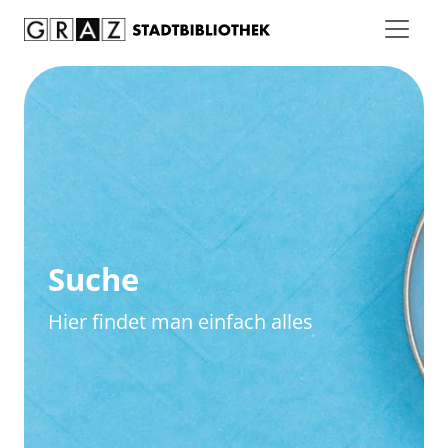
Zum Inhalt springen
Zur erweiterten Suche springen
Suche
Hier findet man einfach alles