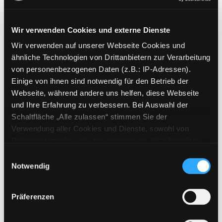
Wir verwenden Cookies und externe Dienste
Wir verwenden auf unserer Webseite Cookies und
Weitere Suchkriterien
ähnliche Technologien von Drittanbietern zur Verarbeitung
von personenbezogenen Daten (z.B.: IP-Adressen).
Erwerbungen der letzten Tage
Einige von ihnen sind notwendig für den Betrieb der
Webseite, während andere uns helfen, diese Webseite
Jahr von
und Ihre Erfahrung zu verbessern. Bei Auswahl der
Schaltfläche „Alle zulassen“ stimmen Sie der
Medien anzeigen, die nach dem Jahr veröffentlicht wu
Medien anzeigen, die vor dem Jahr
Jahr bis
Verwendung aller Cookies und Dienste, sowohl von
Medienart
Drittanbietern als auch den eigenen, zu. Bitte beachten
Sie, dass bei Verwendung von Diensten und Setzen von
Physische Medien
Einwilligungsauswahl
Cookies von Drittanbietern, eine Verarbeitung in
Notwendig
E-Medien
unsicheren Drittländern (Länder außerhalb des EWR
Alle
ohne adäquates Datenschutzniveau) stattfinden kann. In
Präferenzen
diesem Zusammenhang können aktuell Risiken für
Mediengruppe
Betroffene nicht vollständig ausgeschlossen werden.