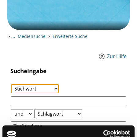
›
...
›
Mediensuche
Erweiterte Suche
Zur Hilfe
Sucheingabe