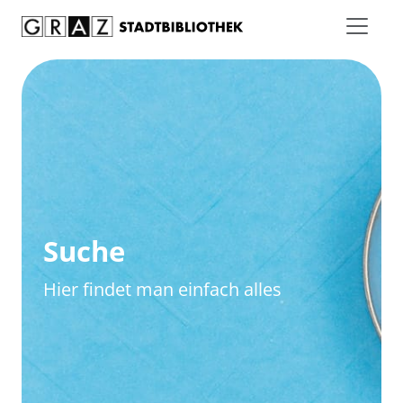
Zum Inhalt springen
Zur erweiterten Suche springen
Suche
Hier findet man einfach alles