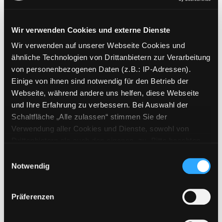
Wir verwenden Cookies und externe Dienste
Wir verwenden auf unserer Webseite Cookies und
Weitere Suchkriterien
ähnliche Technologien von Drittanbietern zur Verarbeitung
von personenbezogenen Daten (z.B.: IP-Adressen).
Erwerbungen der letzten Tage
Einige von ihnen sind notwendig für den Betrieb der
Webseite, während andere uns helfen, diese Webseite
Jahr von
und Ihre Erfahrung zu verbessern. Bei Auswahl der
Schaltfläche „Alle zulassen“ stimmen Sie der
Medien anzeigen, die nach dem Jahr veröffentlicht wu
Medien anzeigen, die vor dem Jahr
Jahr bis
Verwendung aller Cookies und Dienste, sowohl von
Medienart
Drittanbietern als auch den eigenen, zu. Bitte beachten
Sie, dass bei Verwendung von Diensten und Setzen von
Physische Medien
Einwilligungsauswahl
Cookies von Drittanbietern, eine Verarbeitung in
Notwendig
E-Medien
unsicheren Drittländern (Länder außerhalb des EWR
Alle
ohne adäquates Datenschutzniveau) stattfinden kann. In
Präferenzen
diesem Zusammenhang können aktuell Risiken für
Mediengruppe
Betroffene nicht vollständig ausgeschlossen werden.