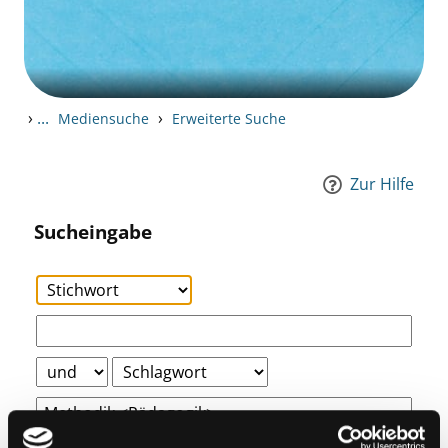
›
...
›
Mediensuche
Erweiterte Suche
Zur Hilfe
Sucheingabe