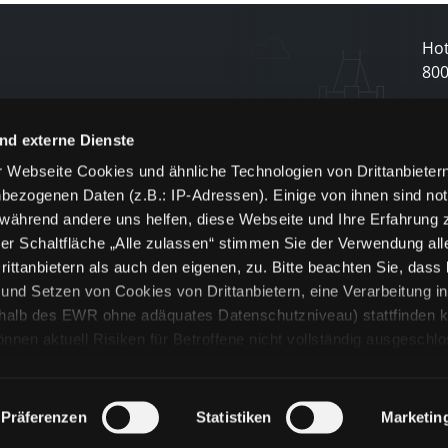
Hot
80
N
nd externe Dienste
 Webseite Cookies und ähnliche Technologien von Drittanbieter
und
bezogenen Daten (z.B.: IP-Adressen). Einige von ihnen sind not
j
 während andere uns helfen, diese Webseite und Ihre Erfahrung 
er Schaltfläche „Alle zulassen“ stimmen Sie der Verwendung all
ittanbietern als auch den eigenen, zu. Bitte beachten Sie, dass 
nd Setzen von Cookies von Drittanbietern, eine Verarbeitung i
rhalb des EWR ohne adäquates Datenschutzniveau) stattfinden k
n aktuell Risiken für Betroffene nicht vollständig ausgeschl
en
lche Cookies oder Dienste erfolgt nur, wenn Sie die jeweilige Ein
n“) oder auf die Schaltfläche „Alle zulassen“ klicken. Unter dem
ie Erklärungen zu den verschiedenen Kategorien von Cookies und
Präferenzen
Statistiken
Marketin
ändlich können Sie über unsere „Cookie-Einstellungen“ unter dem