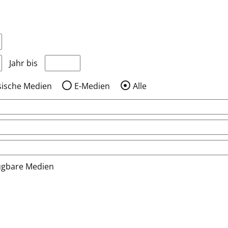
nzeigen, die nach dem Jahr veröffentlicht wurden
Medien anzeigen, die vor dem Jahr veröffentlic
Jahr bis
sische Medien
E-Medien
Alle
ügbare Medien