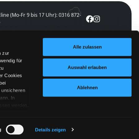
line (Mo-Fr 9 bis 17 Uhr): 0316 872-
0
ewsletter abonnieren
Alle zulassen
n zur
 keine Veranstaltung verpassen
wendig für
etzt abonnieren
Auswahl erlauben
zu
er Cookies
bei
Ablehnen
n unsicheren
ann. In
ossen werden.
Cookies
|
Impressum
|
Datenschutz
willigung
anmelden
 Punkt
 ähnlichen
g
Details zeigen
 Button links