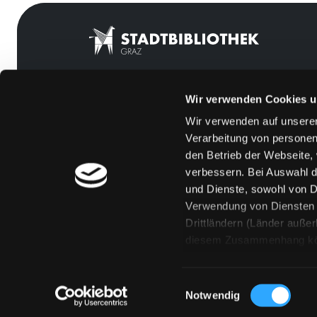
Wir verwenden Cookies u
Mitgliedschaft
Feedback
Wir verwenden auf unserer
Angebote
Kontakt
Verarbeitung von personen
LABUKA
Über uns
den Betrieb der Webseite,
verbessern. Bei Auswahl d
[kju:b]
Jobs
und Dienste, sowohl von Dr
News
Medienwunsch
Verwendung von Diensten u
Drittländern (Länder auße
Veranstaltungen
FAQs
diesem Zusammenhang könne
Standorte
Überweisungsdat
Eine Verarbeitung durch so
erteilen („Auswahl erlaube
Einwilligungsauswahl
„Details zeigen“ finden S
Notwendig
Technologien. Selbstverst