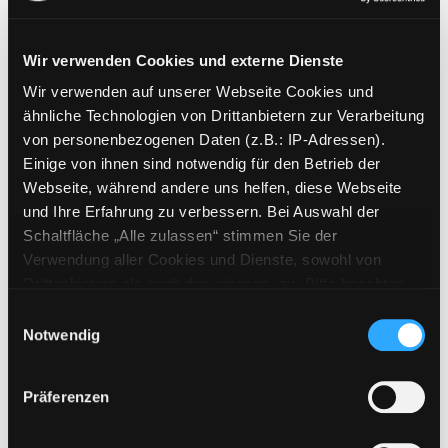
Wir verwenden Cookies und externe Dienste
Wir verwenden auf unserer Webseite Cookies und
Weitere Suchkriterien
ähnliche Technologien von Drittanbietern zur Verarbeitung
von personenbezogenen Daten (z.B.: IP-Adressen).
Erwerbungen der letzten Tage
Einige von ihnen sind notwendig für den Betrieb der
Webseite, während andere uns helfen, diese Webseite
Jahr von
und Ihre Erfahrung zu verbessern. Bei Auswahl der
Schaltfläche „Alle zulassen“ stimmen Sie der
Medien anzeigen, die nach dem Jahr veröffentlicht wu
Medien anzeigen, die vor dem Jahr
Jahr bis
Verwendung aller Cookies und Dienste, sowohl von
Medienart
Drittanbietern als auch den eigenen, zu. Bitte beachten
Sie, dass bei Verwendung von Diensten und Setzen von
Physische Medien
Einwilligungsauswahl
Cookies von Drittanbietern, eine Verarbeitung in
Notwendig
E-Medien
unsicheren Drittländern (Länder außerhalb des EWR
Alle
ohne adäquates Datenschutzniveau) stattfinden kann. In
Präferenzen
diesem Zusammenhang können aktuell Risiken für
Mediengruppe
Betroffene nicht vollständig ausgeschlossen werden.