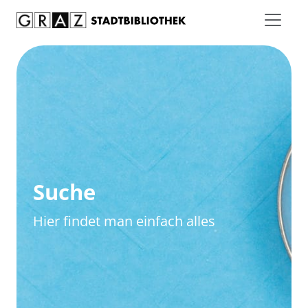
Zum Inhalt springen
Zur erweiterten Suche springen
Suche
Hier findet man einfach alles