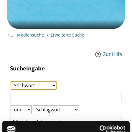
›
...
›
Mediensuche
Erweiterte Suche
Zur Hilfe
Sucheingabe