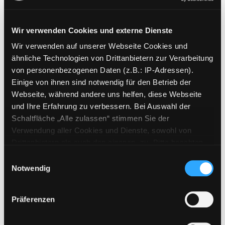
Wir verwenden Cookies und externe Dienste
Wir verwenden auf unserer Webseite Cookies und
Weitere Suchkriterien
ähnliche Technologien von Drittanbietern zur Verarbeitung
von personenbezogenen Daten (z.B.: IP-Adressen).
Erwerbungen der letzten Tage
Einige von ihnen sind notwendig für den Betrieb der
Webseite, während andere uns helfen, diese Webseite
Jahr von
und Ihre Erfahrung zu verbessern. Bei Auswahl der
Schaltfläche „Alle zulassen“ stimmen Sie der
Medien anzeigen, die nach dem Jahr veröffentlicht wu
Medien anzeigen, die vor dem Jahr
Jahr bis
Verwendung aller Cookies und Dienste, sowohl von
Medienart
Drittanbietern als auch den eigenen, zu. Bitte beachten
Sie, dass bei Verwendung von Diensten und Setzen von
Physische Medien
Einwilligungsauswahl
Cookies von Drittanbietern, eine Verarbeitung in
Notwendig
E-Medien
unsicheren Drittländern (Länder außerhalb des EWR
Alle
ohne adäquates Datenschutzniveau) stattfinden kann. In
Präferenzen
diesem Zusammenhang können aktuell Risiken für
Mediengruppe
Betroffene nicht vollständig ausgeschlossen werden.