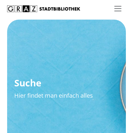
Zum Inhalt springen
Zur erweiterten Suche springen
Suche
Hier findet man einfach alles