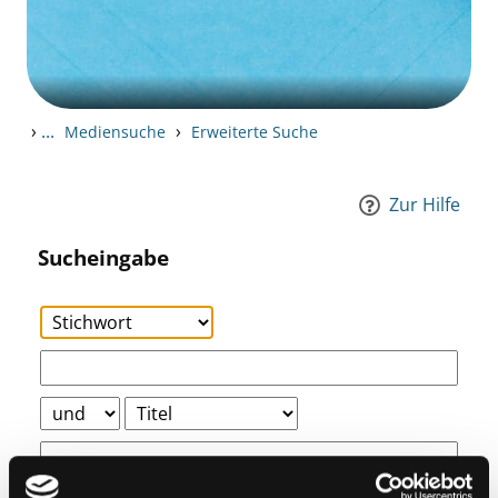
›
...
›
Mediensuche
Erweiterte Suche
Zur Hilfe
Sucheingabe