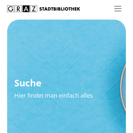
Zum Inhalt springen
Zur erweiterten Suche springen
Suche
Hier findet man einfach alles