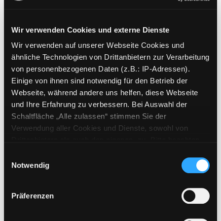
Wir verwenden Cookies und externe Dienste
Wir verwenden auf unserer Webseite Cookies und
Weitere Suchkriterien
ähnliche Technologien von Drittanbietern zur Verarbeitung
von personenbezogenen Daten (z.B.: IP-Adressen).
Erwerbungen der letzten Tage
Einige von ihnen sind notwendig für den Betrieb der
Webseite, während andere uns helfen, diese Webseite
Jahr von
und Ihre Erfahrung zu verbessern. Bei Auswahl der
Schaltfläche „Alle zulassen“ stimmen Sie der
Medien anzeigen, die nach dem Jahr veröffentlicht wu
Medien anzeigen, die vor dem Jahr
Jahr bis
Verwendung aller Cookies und Dienste, sowohl von
Medienart
Drittanbietern als auch den eigenen, zu. Bitte beachten
Sie, dass bei Verwendung von Diensten und Setzen von
Physische Medien
Einwilligungsauswahl
Cookies von Drittanbietern, eine Verarbeitung in
Notwendig
E-Medien
unsicheren Drittländern (Länder außerhalb des EWR
Alle
ohne adäquates Datenschutzniveau) stattfinden kann. In
Präferenzen
diesem Zusammenhang können aktuell Risiken für
Mediengruppe
Betroffene nicht vollständig ausgeschlossen werden.