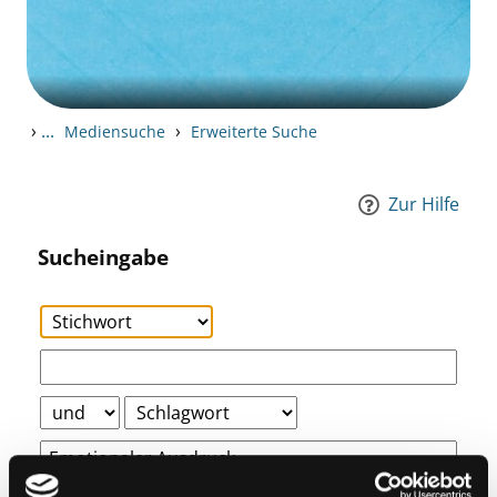
›
...
›
Mediensuche
Erweiterte Suche
Zur Hilfe
Sucheingabe