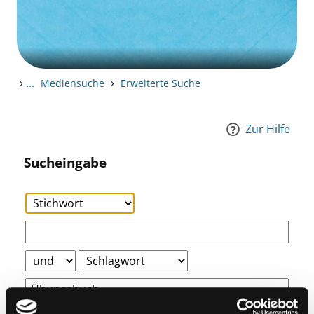
›
...
›
Mediensuche
Erweiterte Suche
Zur Hilfe
Sucheingabe