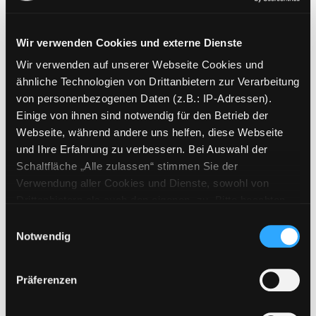
Wir verwenden Cookies und externe Dienste
Wir verwenden auf unserer Webseite Cookies und
Weitere Suchkriterien
ähnliche Technologien von Drittanbietern zur Verarbeitung
von personenbezogenen Daten (z.B.: IP-Adressen).
Erwerbungen der letzten Tage
Einige von ihnen sind notwendig für den Betrieb der
Webseite, während andere uns helfen, diese Webseite
Jahr von
und Ihre Erfahrung zu verbessern. Bei Auswahl der
Schaltfläche „Alle zulassen“ stimmen Sie der
Medien anzeigen, die nach dem Jahr veröffentlicht wu
Medien anzeigen, die vor dem Jahr
Jahr bis
Verwendung aller Cookies und Dienste, sowohl von
Medienart
Drittanbietern als auch den eigenen, zu. Bitte beachten
Sie, dass bei Verwendung von Diensten und Setzen von
Physische Medien
Einwilligungsauswahl
Cookies von Drittanbietern, eine Verarbeitung in
Notwendig
E-Medien
unsicheren Drittländern (Länder außerhalb des EWR
Alle
ohne adäquates Datenschutzniveau) stattfinden kann. In
Präferenzen
diesem Zusammenhang können aktuell Risiken für
Mediengruppe
Betroffene nicht vollständig ausgeschlossen werden.