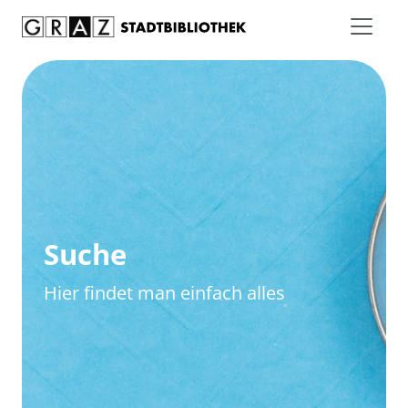
Zum Inhalt springen
Zur erweiterten Suche springen
Suche
Hier findet man einfach alles