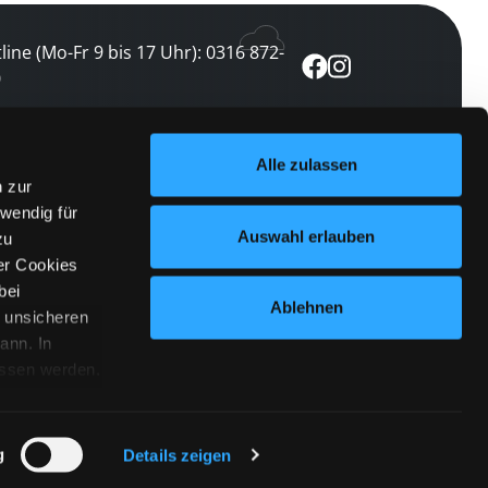
line (Mo-Fr 9 bis 17 Uhr): 0316 872-
0
ewsletter abonnieren
Alle zulassen
n zur
 keine Veranstaltung verpassen
wendig für
etzt abonnieren
Auswahl erlauben
zu
er Cookies
bei
Ablehnen
n unsicheren
ann. In
ossen werden.
Cookies
|
Impressum
|
Datenschutz
willigung
anmelden
 Punkt
 ähnlichen
g
Details zeigen
 Button links