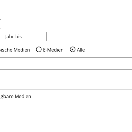
nzeigen, die nach dem Jahr veröffentlicht wurden
Medien anzeigen, die vor dem Jahr veröffentlic
Jahr bis
sische Medien
E-Medien
Alle
ügbare Medien