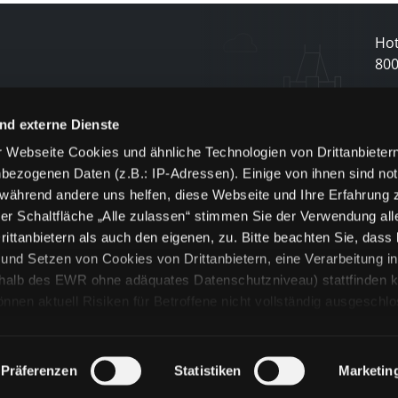
Hot
80
N
nd externe Dienste
 Webseite Cookies und ähnliche Technologien von Drittanbieter
und
bezogenen Daten (z.B.: IP-Adressen). Einige von ihnen sind not
j
 während andere uns helfen, diese Webseite und Ihre Erfahrung 
er Schaltfläche „Alle zulassen“ stimmen Sie der Verwendung all
ittanbietern als auch den eigenen, zu. Bitte beachten Sie, dass 
nd Setzen von Cookies von Drittanbietern, eine Verarbeitung i
rhalb des EWR ohne adäquates Datenschutzniveau) stattfinden k
n aktuell Risiken für Betroffene nicht vollständig ausgeschl
en
lche Cookies oder Dienste erfolgt nur, wenn Sie die jeweilige Ein
n“) oder auf die Schaltfläche „Alle zulassen“ klicken. Unter dem
ie Erklärungen zu den verschiedenen Kategorien von Cookies und
Präferenzen
Statistiken
Marketin
ändlich können Sie über unsere „Cookie-Einstellungen“ unter dem