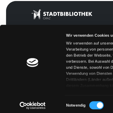
Wir verwenden Cookies u
Mitgliedschaft
Feedback
Wir verwenden auf unserer
Angebote
Kontakt
Verarbeitung von personen
LABUKA
Über uns
den Betrieb der Webseite,
verbessern. Bei Auswahl d
[kju:b]
Jobs
und Dienste, sowohl von Dr
News
Medienwunsch
Verwendung von Diensten u
Drittländern (Länder auße
Veranstaltungen
FAQs
diesem Zusammenhang könne
Standorte
Überweisungsdat
Eine Verarbeitung durch so
erteilen („Auswahl erlaube
Einwilligungsauswahl
„Details zeigen“ finden S
Notwendig
Technologien. Selbstverst