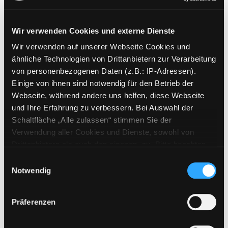
Wir verwenden Cookies und externe Dienste
Wir verwenden auf unserer Webseite Cookies und
Weitere Suchkriterien
ähnliche Technologien von Drittanbietern zur Verarbeitung
von personenbezogenen Daten (z.B.: IP-Adressen).
Erwerbungen der letzten Tage
Einige von ihnen sind notwendig für den Betrieb der
Webseite, während andere uns helfen, diese Webseite
Jahr von
und Ihre Erfahrung zu verbessern. Bei Auswahl der
Schaltfläche „Alle zulassen“ stimmen Sie der
Medien anzeigen, die nach dem Jahr veröffentlicht wu
Medien anzeigen, die vor dem Jahr
Jahr bis
Verwendung aller Cookies und Dienste, sowohl von
Medienart
Drittanbietern als auch den eigenen, zu. Bitte beachten
Sie, dass bei Verwendung von Diensten und Setzen von
Physische Medien
Einwilligungsauswahl
Cookies von Drittanbietern, eine Verarbeitung in
Notwendig
E-Medien
unsicheren Drittländern (Länder außerhalb des EWR
Alle
ohne adäquates Datenschutzniveau) stattfinden kann. In
Präferenzen
diesem Zusammenhang können aktuell Risiken für
Mediengruppe
Betroffene nicht vollständig ausgeschlossen werden.