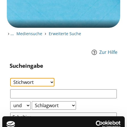
›
...
›
Mediensuche
Erweiterte Suche
Zur Hilfe
Sucheingabe