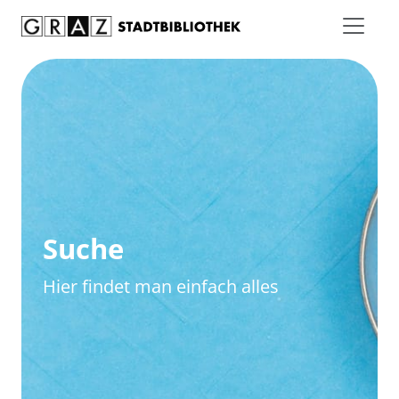
Zum Inhalt springen
Zur erweiterten Suche springen
Suche
Hier findet man einfach alles