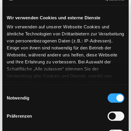
Wir verwenden Cookies und externe Dienste
Wir verwenden auf unserer Webseite Cookies und
Weitere Suchkriterien
ähnliche Technologien von Drittanbietern zur Verarbeitung
von personenbezogenen Daten (z.B.: IP-Adressen).
Erwerbungen der letzten Tage
Einige von ihnen sind notwendig für den Betrieb der
Webseite, während andere uns helfen, diese Webseite
Jahr von
und Ihre Erfahrung zu verbessern. Bei Auswahl der
Schaltfläche „Alle zulassen“ stimmen Sie der
Medien anzeigen, die nach dem Jahr veröffentlicht wu
Medien anzeigen, die vor dem Jahr
Jahr bis
Verwendung aller Cookies und Dienste, sowohl von
Medienart
Drittanbietern als auch den eigenen, zu. Bitte beachten
Sie, dass bei Verwendung von Diensten und Setzen von
Physische Medien
Einwilligungsauswahl
Cookies von Drittanbietern, eine Verarbeitung in
Notwendig
E-Medien
unsicheren Drittländern (Länder außerhalb des EWR
Alle
ohne adäquates Datenschutzniveau) stattfinden kann. In
Präferenzen
diesem Zusammenhang können aktuell Risiken für
Mediengruppe
Betroffene nicht vollständig ausgeschlossen werden.