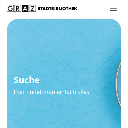
Zum Inhalt springen
Zur erweiterten Suche springen
Suche
Hier findet man einfach alles