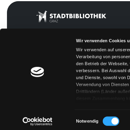
Wir verwenden Cookies u
Mitgliedschaft
Feedback
Wir verwenden auf unserer
Angebote
Kontakt
Verarbeitung von personen
LABUKA
Über uns
den Betrieb der Webseite,
verbessern. Bei Auswahl d
[kju:b]
Jobs
und Dienste, sowohl von Dr
News
Medienwunsch
Verwendung von Diensten u
Drittländern (Länder auße
Veranstaltungen
FAQs
diesem Zusammenhang könne
Standorte
Überweisungsdat
Eine Verarbeitung durch so
erteilen („Auswahl erlaube
Einwilligungsauswahl
„Details zeigen“ finden S
Notwendig
Technologien. Selbstverst