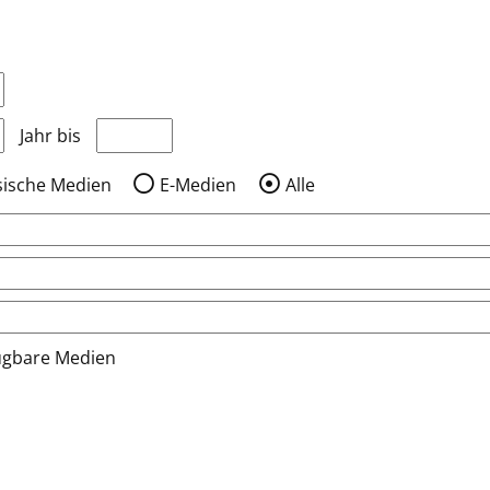
nzeigen, die nach dem Jahr veröffentlicht wurden
Medien anzeigen, die vor dem Jahr veröffentlic
Jahr bis
sische Medien
E-Medien
Alle
ügbare Medien