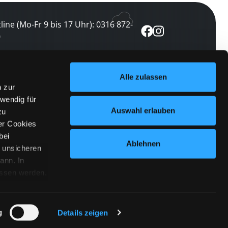
line (Mo-Fr 9 bis 17 Uhr): 0316 872-
0
ewsletter abonnieren
Alle zulassen
n zur
 keine Veranstaltung verpassen
wendig für
etzt abonnieren
Auswahl erlauben
zu
er Cookies
bei
Ablehnen
n unsicheren
ann. In
ossen werden.
Cookies
|
Impressum
|
Datenschutz
willigung
anmelden
 Punkt
 ähnlichen
g
Details zeigen
 Button links