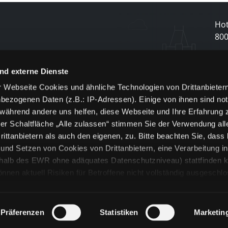
Hot
80
N
nd externe Dienste
 Webseite Cookies und ähnliche Technologien von Drittanbieter
und
bezogenen Daten (z.B.: IP-Adressen). Einige von ihnen sind not
j
 während andere uns helfen, diese Webseite und Ihre Erfahrung 
er Schaltfläche „Alle zulassen“ stimmen Sie der Verwendung all
ittanbietern als auch den eigenen, zu. Bitte beachten Sie, dass 
nd Setzen von Cookies von Drittanbietern, eine Verarbeitung i
rhalb des EWR ohne adäquates Datenschutzniveau) stattfinden k
n aktuell Risiken für Betroffene nicht vollständig ausgeschl
en
lche Cookies oder Dienste erfolgt nur, wenn Sie die jeweilige Ein
n“) oder auf die Schaltfläche „Alle zulassen“ klicken. Unter dem
ie Erklärungen zu den verschiedenen Kategorien von Cookies und
Präferenzen
Statistiken
Marketin
ändlich können Sie über unsere „Cookie-Einstellungen“ unter dem